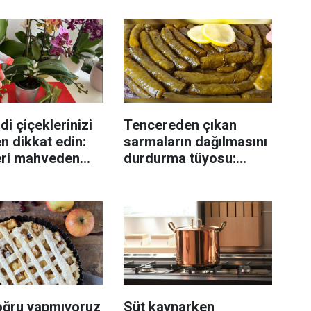
di çiçeklerinizi
Tencereden çıkan
n dikkat edin:
sarmaların dağılmasını
eri mahveden
durdurma tüyosu:
yen hata...
İzmirli şeflerin basit
yöntemi
oğru yapmıyoruz
Süt kaynarken