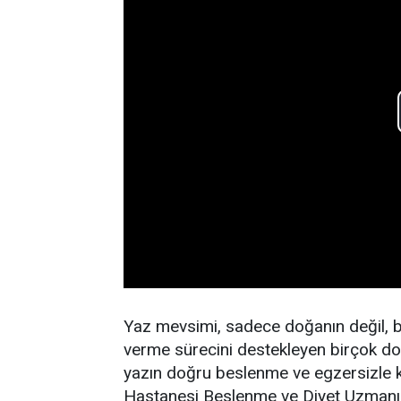
Yaz mevsimi, sadece doğanın değil, b
verme sürecini destekleyen birçok doğa
yazın doğru beslenme ve egzersizle
Hastanesi Beslenme ve Diyet Uzmanı M