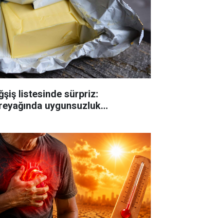
ğşiş listesinde sürpriz:
reyağında uygunsuzluk...