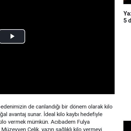
Ya
5 
edenimizin de canlandığı bir dönem olarak kilo
l avantaj sunar. İdeal kilo kaybı hedefiyle
 kilo vermek mümkün. Acıbadem Fulya
üzeyyen Çelik, yazın sağlıklı kilo vermeyi