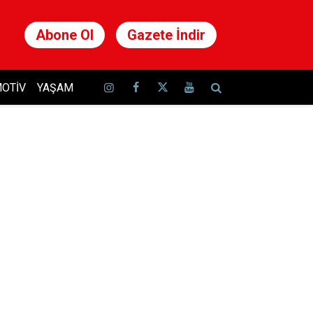
Abone Ol
Gazete İndir
OTIV
YAŞAM