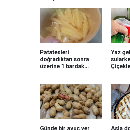
Patatesleri
Yaz gel
doğradıktan sonra
sularke
üzerine 1 bardak
Çiçekl
ekleyin! Patatesler çıtır
bilinme
çıtır kızaracak
Günde bir avuç yer
Asla d