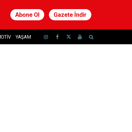
Abone Ol
Gazete İndir
OTIV
YAŞAM