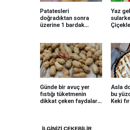
Patatesleri
Yaz gel
doğradıktan sonra
sularke
üzerine 1 bardak
Çiçekl
ekleyin! Patatesler çıtır
bilinme
çıtır kızaracak
Günde bir avuç yer
Asla d
fıstığı tüketmenin
bu yüzd
dikkat çeken faydaları:
Keki fı
Dengeli beslenmeye
çıkarta
katkı sağlayabiliyor