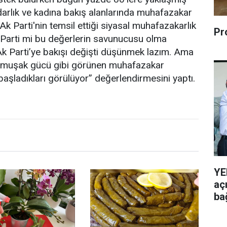
darlık ve kadına bakış alanlarında muhafazakar
Ak Parti'nin temsil ettiği siyasal muhafazakarlık
Pr
k Parti mi bu değerlerin savunucusu olma
 Ak Parti’ye bakışı değişti düşünmek lazım. Ama
yumuşak gücü gibi görünen muhafazakar
aşladıkları görülüyor” değerlendirmesini yaptı.
YE
aç
ba