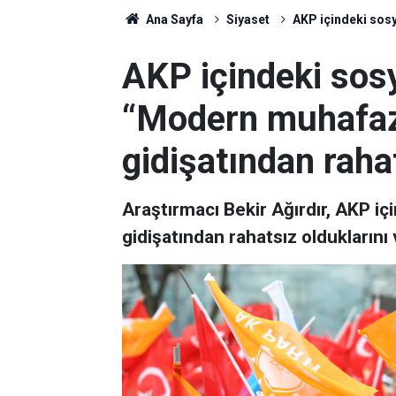
Ana Sayfa
Siyaset
AKP içindeki sosy
AKP içindeki sosy
“Modern muhafaz
gidişatından raha
Araştırmacı Bekir Ağırdır, AKP i
gidişatından rahatsız olduklarını