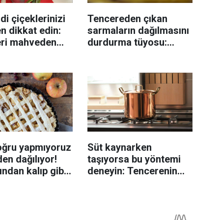
di çiçeklerinizi
Tencereden çıkan
n dikkat edin:
sarmaların dağılmasını
eri mahveden
durdurma tüyosu:
yen hata...
İzmirli şeflerin basit
yöntemi
oğru yapmıyoruz
Süt kaynarken
en dağılıyor!
taşıyorsa bu yöntemi
rından kalıp gibi
deneyin: Tencerenin
n tüyo
üzerine yerleştirmek
yeterli olabiliyor