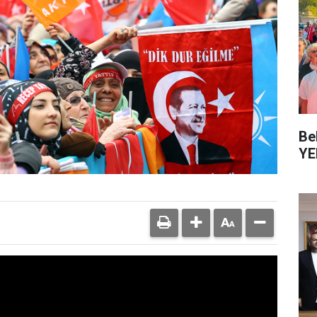
Be
YE