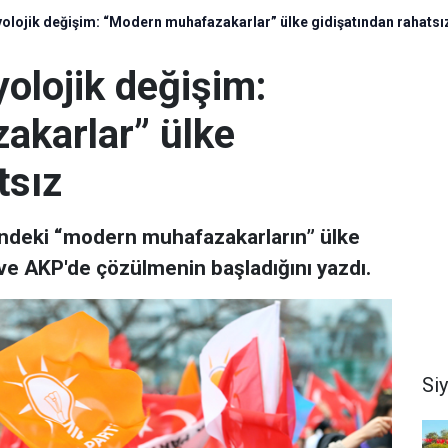
olojik değişim: “Modern muhafazakarlar” ülke gidişatından rahatsı
olojik değişim:
akarlar” ülke
tsız
çindeki “modern muhafazakarların” ülke
 ve AKP'de çözülmenin başladığını yazdı.
Si