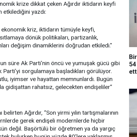
omik krize dikkat çeken Ağırdır iktidarın keyfi
etkilediğini yazdı:
 ekonomik kriz, iktidarın tümüyle keyfi,
tlamaya dönük politikaları, partizanlık,
arı değişim dinamiklerini doğrudan etkiledi."
Bi
 uzun süre Ak Parti'nin öncü ve yumuşak gücü gibi
54 
arti’yi sorgulamaya başladıkları görülüyor.
ett
lu, iyimser ve hayattan memnunlardı. Bugün
da gidişattan rahatsız, gelecekten endişeliler”
 belirten Ağırdır, “Son yirmi yılın tartışmalarının
lerde gerek endişeli modernlerde hiçbir
n değil. Başörtülü bir öğretmen ya da yargıç
estek bulurken bugün yüzde 80’lere yaklaşmış