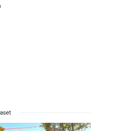
z
yaset