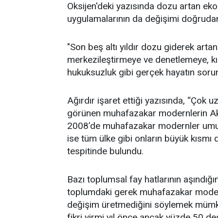
Oksijen'deki yazısında dozu artan ekon
uygulamalarının da değişimi doğrudan 
"Son beş altı yıldır dozu giderek artan
merkezileştirmeye ve denetlemeye, kısı
hukuksuzluk gibi gerçek hayatın sorunl
Ağırdır işaret ettiği yazısında, “Çok
görünen muhafazakar modernlerin Ak P
2008’de muhafazakar modernler umut
ise tüm ülke gibi onların büyük kısmı 
tespitinde bulundu.
Bazı toplumsal fay hatlarının aşındığını
toplumdaki gerek muhafazakar modern
değişim üretmediğini söylemek mümkü
fikri yirmi yıl önce ancak yüzde 50 d