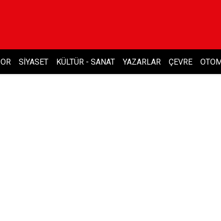
POR
SIYASET
KÜLTÜR - SANAT
YAZARLAR
ÇEVRE
OTOM