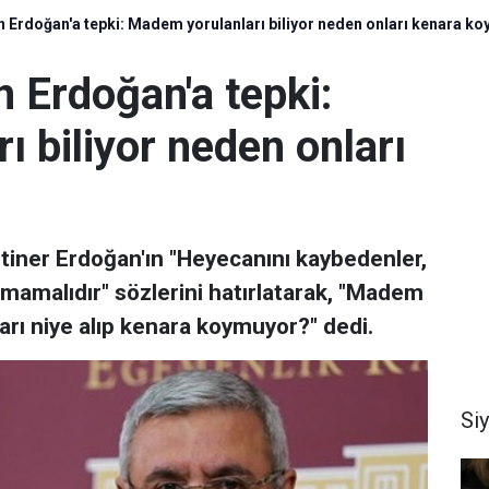
n Erdoğan'a tepki: Madem yorulanları biliyor neden onları kenara k
n Erdoğan'a tepki:
 biliyor neden onları
tiner Erdoğan'ın "Heyecanını kaybedenler,
mamalıdır" sözlerini hatırlatarak, "Madem
nları niye alıp kenara koymuyor?" dedi.
Si