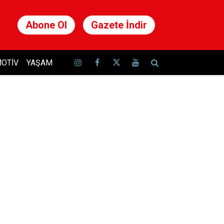
Abone Ol
Gazete İndir
OTIV
YAŞAM