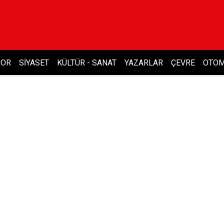
POR
SIYASET
KÜLTÜR - SANAT
YAZARLAR
ÇEVRE
OTOM