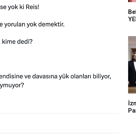
Be
YE
İz
Par