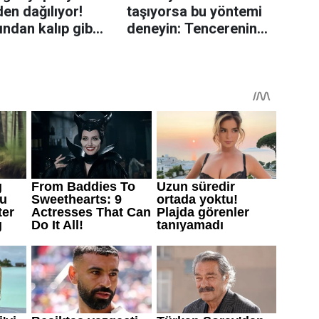
en dağılıyor!
taşıyorsa bu yöntemi
rından kalıp gibi
deneyin: Tencerenin
n tüyo
üzerine yerleştirmek
yeterli olabiliyor