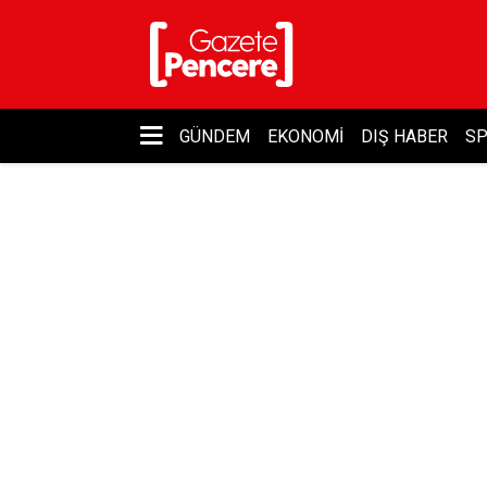
GÜNDEM
EKONOMI
DIŞ HABER
S