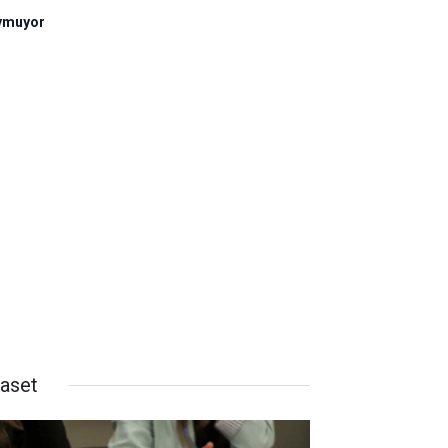
oymuyor
yaset