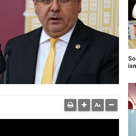
So
is