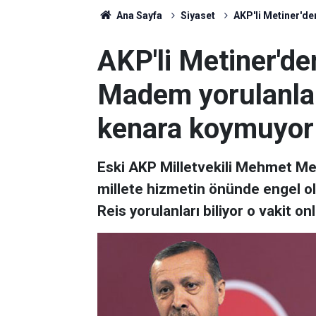
Ana Sayfa
Siyaset
AKP'li Metiner'de
AKP'li Metiner'de
Madem yorulanları
kenara koymuyor
Eski AKP Milletvekili Mehmet Me
millete hizmetin önünde engel ol
Reis yorulanları biliyor o vakit o