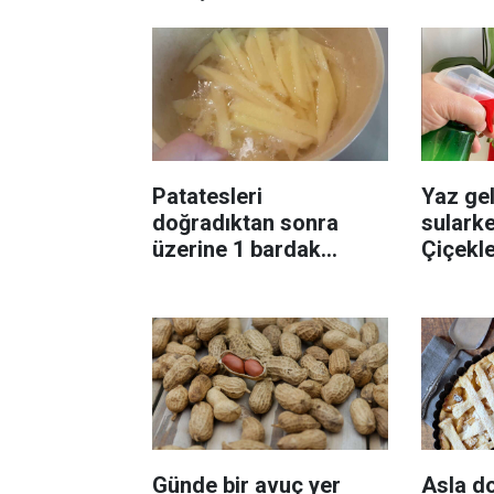
Patatesleri
Yaz gel
doğradıktan sonra
sularke
üzerine 1 bardak
Çiçekl
ekleyin! Patatesler çıtır
bilinme
çıtır kızaracak
Günde bir avuç yer
Asla d