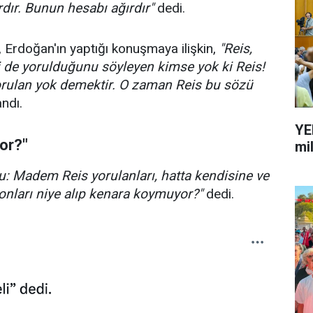
dır. Bunun hesabı ağırdır"
dedi.
 Erdoğan'ın yaptığı konuşmaya ilişkin,
"Reis,
İyi de yorulduğunu söyleyen kimse yok ki Reis!
rulan yok demektir. O zaman Reis bu sözü
andı.
YE
or?"
mi
şu: Madem Reis yorulanları, hatta kendisine ve
t onları niye alıp kenara koymuyor?"
dedi.