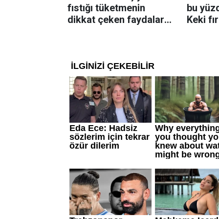
fıstığı tüketmenin
bu yüzd
dikkat çeken faydaları:
Keki fı
Dengeli beslenmeye
çıkarta
katkı sağlayabiliyor