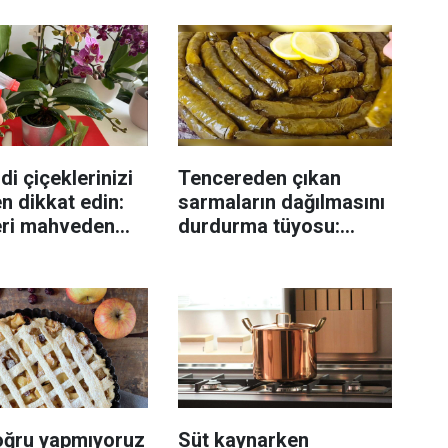
di çiçeklerinizi
Tencereden çıkan
n dikkat edin:
sarmaların dağılmasını
eri mahveden
durdurma tüyosu:
yen hata...
İzmirli şeflerin basit
yöntemi
oğru yapmıyoruz
Süt kaynarken