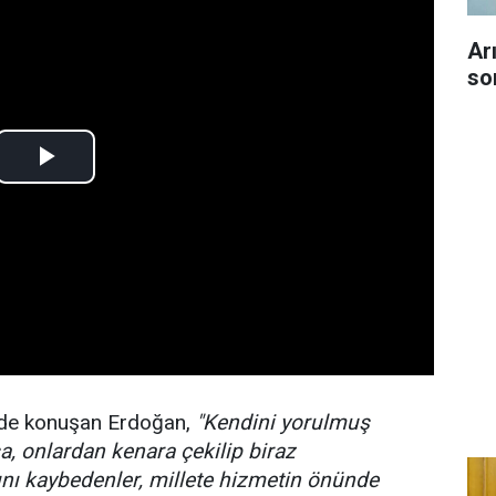
Ar
so
nde konuşan Erdoğan,
"Kendini yorulmuş
a, onlardan kenara çekilip biraz
ını kaybedenler, millete hizmetin önünde