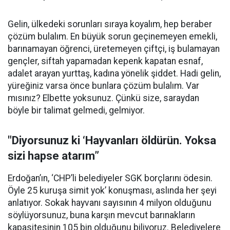
Gelin, ülkedeki sorunları sıraya koyalım, hep beraber
çözüm bulalım. En büyük sorun geçinemeyen emekli,
barınamayan öğrenci, üretemeyen çiftçi, iş bulamayan
gençler, siftah yapamadan kepenk kapatan esnaf,
adalet arayan yurttaş, kadına yönelik şiddet. Hadi gelin,
yüreğiniz varsa önce bunlara çözüm bulalım. Var
mısınız? Elbette yoksunuz. Çünkü size, saraydan
böyle bir talimat gelmedi, gelmiyor.
"Diyorsunuz ki ‘Hayvanları öldürün. Yoksa
sizi hapse atarım”
Erdoğan’ın, ‘CHP’li belediyeler SGK borçlarını ödesin.
Öyle 25 kuruşa simit yok’ konuşması, aslında her şeyi
anlatıyor. Sokak hayvanı sayısının 4 milyon olduğunu
söylüyorsunuz, buna karşın mevcut barınakların
kapasitesinin 105 bin olduğunu biliyoruz. Belediyelere