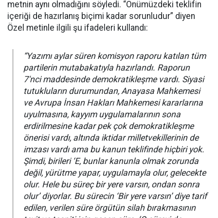
metnin aynı olmadığını söyledi. “Önümüzdeki teklifin
içeriği de hazırlanış biçimi kadar sorunludur” diyen
Özel metinle ilgili şu ifadeleri kullandı:
“Yazımı aylar süren komisyon raporu katılan tüm
partilerin mutabakatıyla hazırlandı. Raporun
7'nci maddesinde demokratikleşme vardı. Siyasi
tutukluların durumundan, Anayasa Mahkemesi
ve Avrupa İnsan Hakları Mahkemesi kararlarına
uyulmasına, kayyım uygulamalarının sona
erdirilmesine kadar pek çok demokratikleşme
önerisi vardı, altında iktidar milletvekillerinin de
imzası vardı ama bu kanun teklifinde hiçbiri yok.
Şimdi, birileri ‘E, bunlar kanunla olmak zorunda
değil, yürütme yapar, uygulamayla olur, gelecekte
olur. Hele bu süreç bir yere varsın, ondan sonra
olur’ diyorlar. Bu sürecin ‘Bir yere varsın’ diye tarif
edilen, verilen süre örgütün silah bırakmasının