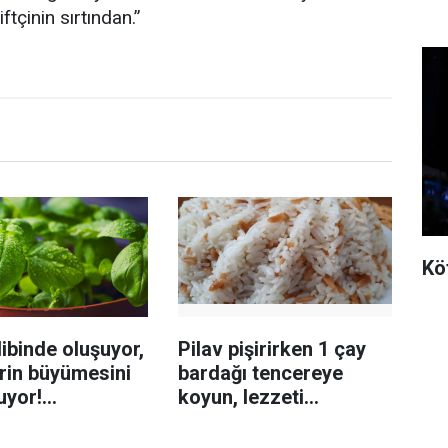
ftçinin sırtından.”
Kö
ibinde oluşuyor,
Pilav pişirirken 1 çay
rin büyümesini
bardağı tencereye
uyor!
koyun, lezzeti
enmeyi önleme
katlanıyor tadan etli
sanıyor