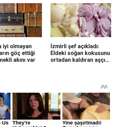
 iyi olmayan
İzmirli şef açıkladı:
rın göç ettiği
Eldeki soğan kokusunu
mekli akını var
ortadan kaldıran aşçı
sırrı