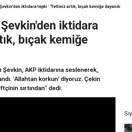
vkin'den iktidara tepki : 'Yettiniz artık, bıçak kemiğe dayandı
Şevkin'den iktidara
artık, bıçak kemiğe
 Şevkin, AKP iktidarına seslenerek,
andı. ‘Allahtan korkun’ diyoruz. Çekin
ftçinin sırtından” dedi.
Si