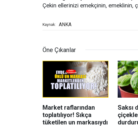
Çekin ellerinizi emekçinin, emeklinin, çi
ANKA
Kaynak:
Öne Çıkanlar
Market raflarından
Saksı d
toplatılıyor! Sıkça
çiçekle
tüketilen un markasıydı
durdur
Böcekl
yolu