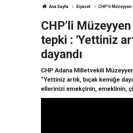
Ana Sayfa
Siyaset
CHP’li Müzeyyen Şe
CHP’li Müzeyyen 
tepki : 'Yettiniz 
dayandı
CHP Adana Milletvekili Müzeyyen
“Yettiniz artık, bıçak kemiğe day
ellerinizi emekçinin, emeklinin, çi