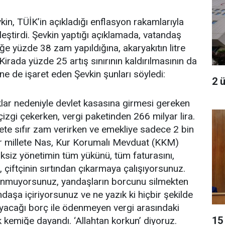
n, TÜİK’in açıkladığı enflasyon rakamlarıyla
leştirdi. Şevkin yaptığı açıklamada, vatandaş
riğe yüzde 38 zam yapıldığına, akaryakıtın litre
Kirada yüzde 25 artış sınırının kaldırılmasının da
ne de işaret eden Şevkin şunları söyledi:
2 
ıklar nedeniyle devlet kasasına girmesi gereken
çizgi çekerken, vergi paketinden 266 milyar lira.
rete sıfır zam verirken ve emekliye sadece 2 bin
dır millete Nas, Kur Korumalı Mevduat (KKM)
ksiz yönetimin tüm yükünü, tüm faturasını,
, çiftçinin sırtından çıkarmaya çalışıyorsunuz.
kunmuyorsunuz, yandaşların borcunu silmekten
aşa içiriyorsunuz ve ne yazık ki hiçbir şekilde
acağı borç ile ödenmeyen vergi arasındaki
15 
ak kemiğe dayandı. ‘Allahtan korkun’ diyoruz.