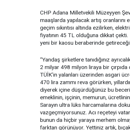
CHP Adana Milletvekili Müzeyyen Şevki
maaşlarda yapılacak artış oranlarını e
geçim sıkıntısı altında ezilirken, elekt
fiyatının 45 TL olduğuna dikkat çekti. 
yeni bir kaosu beraberinde getireceği
“Yandaş şirketlere tanıdığınız ayrıcal
2 milyar 498 milyon liraya bir çırpıda 
TÜİK’in yalanları üzerinden asgari üc
470 lira zammı reva görürken, yıllar
diyerek içine düşürdüğünüz bu beceri
emeklinin, işçinin, memurun, ücretlinin
Sarayın ultra lüks harcamalarına do
vazgeçmiyorsunuz. Acı reçeteyi vatand
bunun da hiçbir yaraya merhem olmay
farktan görünüyor. Yettiniz artık, bıç