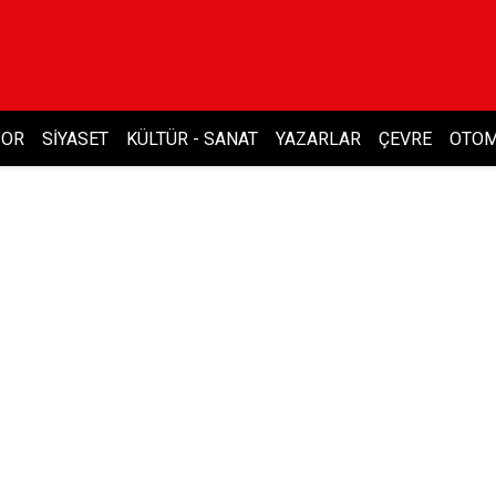
POR
SIYASET
KÜLTÜR - SANAT
YAZARLAR
ÇEVRE
OTOM