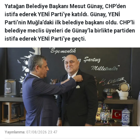
Yatağan Belediye Başkanı Mesut Günay, CHP'den
istifa ederek YENİ Parti’ye katıldı. Günay, YENİ
Parti’nin Muğla’daki ilk belediye başkanı oldu. CHP’li
belediye meclis üyeleri de Günay’la birlikte partiden
istifa ederek YENİ Parti’ye geçti.
Yayınlanma:
07/08/2026 23:47