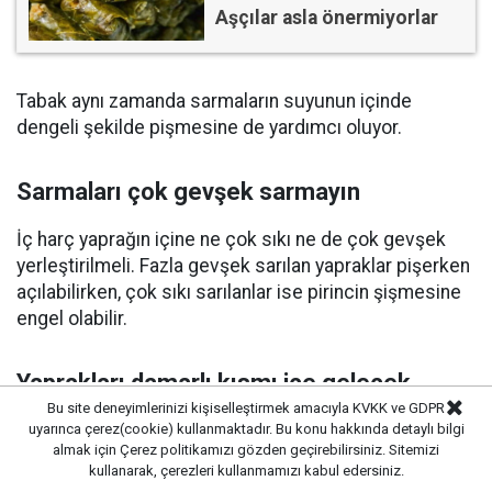
Aşçılar asla önermiyorlar
Tabak aynı zamanda sarmaların suyunun içinde
dengeli şekilde pişmesine de yardımcı oluyor.
Sarmaları çok gevşek sarmayın
İç harç yaprağın içine ne çok sıkı ne de çok gevşek
yerleştirilmeli. Fazla gevşek sarılan yapraklar pişerken
açılabilirken, çok sıkı sarılanlar ise pirincin şişmesine
engel olabilir.
Yaprakları damarlı kısmı içe gelecek
Bu site deneyimlerinizi kişiselleştirmek amacıyla KVKK ve GDPR
şekilde kullanın
uyarınca çerez(cookie) kullanmaktadır. Bu konu hakkında detaylı bilgi
almak için
Çerez politikamızı
gözden geçirebilirsiniz. Sitemizi
Yaprağın damarlı yüzeyinin iç tarafa gelecek şekilde
kullanarak, çerezleri kullanmamızı kabul edersiniz.
sarılması, hem daha düzgün bir görünüm sağlıyor hem