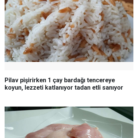
Pilav pişirirken 1 çay bardağı tencereye
koyun, lezzeti katlanıyor tadan etli sanıyor