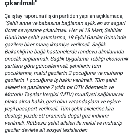
çıkarılmalı"
Çalıştay raporuna ilişkin partiden yapılan açıklamada,
"Şehit anne ve babasına bağlanan aylık, en az asgari
ücret seviyesine çıkarılmalı. Her yıl 18 Mart, Şehitler
Günü'nde şehit yakınlarına, 19 Eylül Gaziler Günü'nde
gazilere birer maaş ikramiye verilmeli. Sağlık
Bakanlığı'na bağlı hastanelerde randevu alımlarında
öncelik sağlanmalı. Sağlık Uygulama Tebliği ekonomik
şartlara göre güncellenmeli, şehitlerin tüm
çocuklarına, malul gazilerin 2 çocuğuna ve muharip
gazilerin 1 çocuğuna iş hakkı verilmeli. Tüm şehit
aileleri ve gazilerine 7 yılda bir ÖTV ödemesiz ve
Motorlu Taşıtlar Vergisi (MTV) muafiyeti sağlanarak
plaka alma hakkı, gazi olan vatandaşlara ve eşlere
yeşil pasaport verilmeli. Tüm şehit ailelerine kira
desteği, yüzde 50 oranında doğal gaz indirimi
verilmeli. Rütbesiz şehit aileleri ile malul ve muharip
gaziler devlete ait sosyal tesislerden