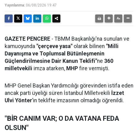
Yayınlanma:
06/08/2026 19:47
GAZETE PENCERE
- TBMM Başkanlığı'na sunulan ve
kamuoyunda
"çerçeve yasa"
olarak bilinen
"Milli
Dayanışma ve Toplumsal Bütünleşmenin
Güçlendirilmesine Dair Kanun Teklifi"
ne
360
milletvekili
imza atarken,
MHP
fire vermişti.
MHP Genel Başkan Yardımcılığı görevinden istifa eden
ancak parti üyeliği süren İstanbul Milletvekili
İzzet
Ulvi Yönter
’in teklifte imzasının olmadığı öğrenildi.
"BİR CANIM VAR; O DA VATANA FEDA
OLSUN"