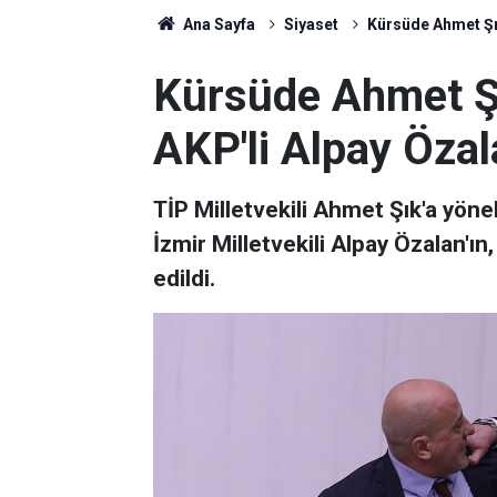
Ana Sayfa
Siyaset
Kürsüde Ahmet Şık
Kürsüde Ahmet Şık
AKP'li Alpay Öza
TİP Milletvekili Ahmet Şık'a yöne
İzmir Milletvekili Alpay Özalan'ın
edildi.