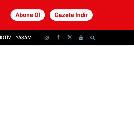
Abone Ol
Gazete İndir
OTIV
YAŞAM