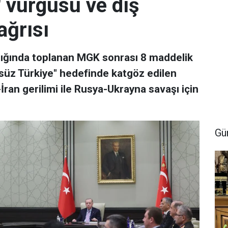
' vurgusu ve dış
ağrısı
ğında toplanan MGK sonrası 8 maddelik
rörsüz Türkiye" hedefinde katgöz edilen
ran gerilimi ile Rusya-Ukrayna savaşı için
Gü