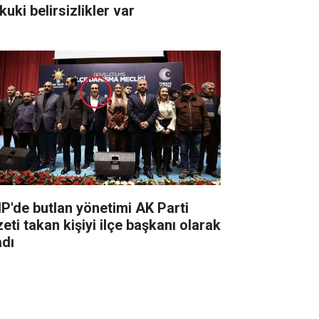
uki belirsizlikler var
P'de butlan yönetimi AK Parti
eti takan kişiyi ilçe başkanı olarak
adı