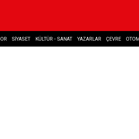
POR
SIYASET
KÜLTÜR - SANAT
YAZARLAR
ÇEVRE
OTOM