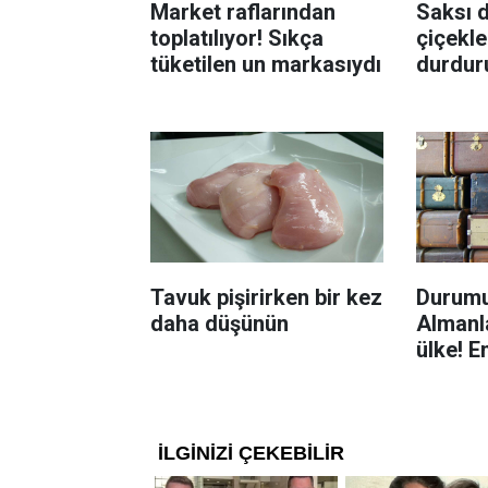
Market raflarından
Saksı d
toplatılıyor! Sıkça
çiçekle
tüketilen un markasıydı
durdur
Böcekl
yolu
Tavuk pişirirken bir kez
Durumu
daha düşünün
Almanla
ülke! E