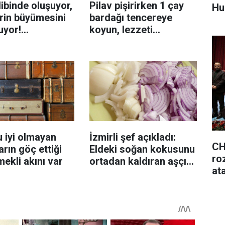
ibinde oluşuyor,
Pilav pişirirken 1 çay
Huk
rin büyümesini
bardağı tencereye
uyor!
koyun, lezzeti
enmeyi önleme
katlanıyor tadan etli
sanıyor
 iyi olmayan
İzmirli şef açıkladı:
CH
rın göç ettiği
Eldeki soğan kokusunu
roz
mekli akını var
ortadan kaldıran aşçı
at
sırrı