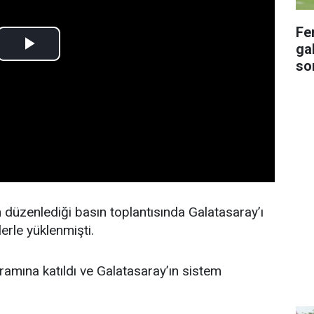
Fe
gal
so
n düzenlediği basın toplantısında Galatasaray’ı
lerle yüklenmişti.
gramına katıldı ve Galatasaray’ın sistem