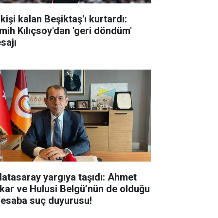
kişi kalan Beşiktaş'ı kurtardı:
mih Kılıçsoy'dan 'geri döndüm'
sajı
latasaray yargıya taşıdı: Ahmet
kar ve Hulusi Belgü’nün de olduğu
hesaba suç duyurusu!