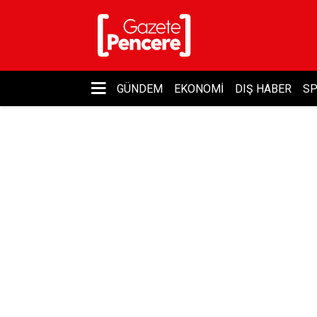
GÜNDEM
EKONOMI
DIŞ HABER
S