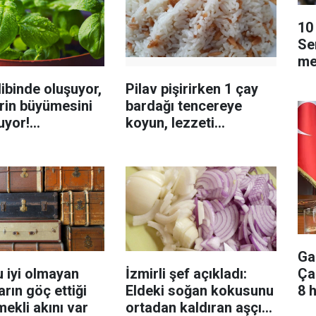
10 
Se
me
ibinde oluşuyor,
Pilav pişirirken 1 çay
rin büyümesini
bardağı tencereye
uyor!
koyun, lezzeti
enmeyi önleme
katlanıyor tadan etli
sanıyor
Ga
Ça
 iyi olmayan
İzmirli şef açıkladı:
8 
rın göç ettiği
Eldeki soğan kokusunu
mekli akını var
ortadan kaldıran aşçı