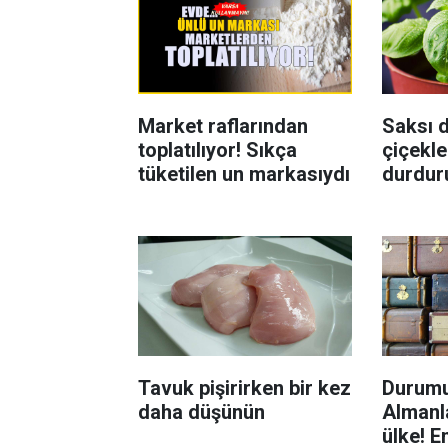
Market raflarından
Saksı d
toplatılıyor! Sıkça
çiçekle
tüketilen un markasıydı
durdur
Böcekl
yolu
Tavuk pişirirken bir kez
Durumu
daha düşünün
Almanla
ülke! E