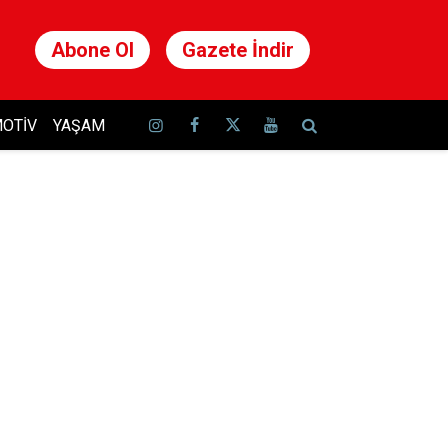
Abone Ol
Gazete İndir
OTIV
YAŞAM