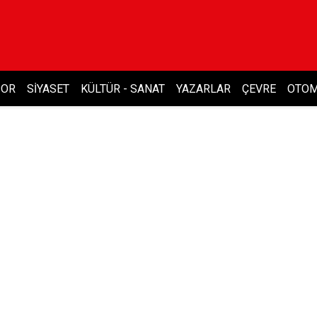
POR
SIYASET
KÜLTÜR - SANAT
YAZARLAR
ÇEVRE
OTOM