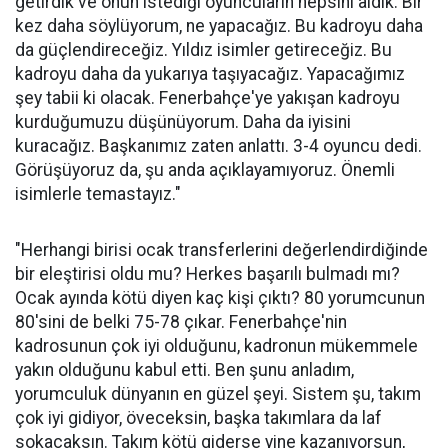
getirdik ve onun istediği oyuncuların hepsini aldık. Bir
kez daha söylüyorum, ne yapacağız. Bu kadroyu daha
da güçlendireceğiz. Yıldız isimler getireceğiz. Bu
kadroyu daha da yukarıya taşıyacağız. Yapacağımız
şey tabii ki olacak. Fenerbahçe'ye yakışan kadroyu
kurduğumuzu düşünüyorum. Daha da iyisini
kuracağız. Başkanımız zaten anlattı. 3-4 oyuncu dedi.
Görüşüyoruz da, şu anda açıklayamıyoruz. Önemli
isimlerle temastayız."
"Herhangi birisi ocak transferlerini değerlendirdiğinde
bir eleştirisi oldu mu? Herkes başarılı bulmadı mı?
Ocak ayında kötü diyen kaç kişi çıktı? 80 yorumcunun
80'sini de belki 75-78 çıkar. Fenerbahçe'nin
kadrosunun çok iyi olduğunu, kadronun mükemmele
yakın olduğunu kabul etti. Ben şunu anladım,
yorumculuk dünyanın en güzel şeyi. Sistem şu, takım
çok iyi gidiyor, öveceksin, başka takımlara da laf
sokacaksın. Takım kötü giderse yine kazanıyorsun,