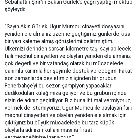
Sebahattin Şirin’in Bakan Gürlek’e çağrı yaptığı mektup
şöyleydi:
“Sayın Akın Gürlek, Uğur Mumcu cinayeti dosyasını
yeniden ele almanız üzerine geçtiğimiz günlerde kısa
bir yazı kaleme almış görüşlerimi belirtmiştim.
Ülkemizi derinden sarsan kilometre taşı sayılabilecek
faili meçhul cinayetleri ve olayları yeniden ele almanız
çok değerli ve bir vatandaş olarak bu mücadelede
canımla kanımla her şeyimle destek vereceğim. Fakat
son zamanlarda devletimizin içinden bir grubun
Fenerbahçe’yi bu sezon şampiyon yapacaklar
dedikoduları kulağımıza geliyor ve bu grubun içinde
sizin de adınız geçiriliyor. Biz buna ihtimal vermiyoruz,
vermek de istemiyoruz. Uğur Mumcu ile başlayan faili
meçhul cinayetleri ve olayları yeniden ele almak için
çıktığınız bu büyük mücadelede bu tarz küçük
olaylarla adınızın kullanılmasına fırsat
vermeyeceğinize inanıyoruz.”