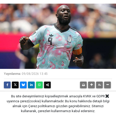
Yayınlanma:
09/08/2026 13:45
Bu site deneyimlerinizi kişiselleştirmek amacıyla KVKK ve GDPR
uyarınca çerez(cookie) kullanmaktadır. Bu konu hakkında detaylı bilgi
GAZETE PENCERE -
Fenerbahçe’nin Romelu Lukaku
almak için
Çerez politikamızı
gözden geçirebilirsiniz. Sitemizi
transferinde önemli mesafe katettiği iddia edildi.
kullanarak, çerezleri kullanmamızı kabul edersiniz.