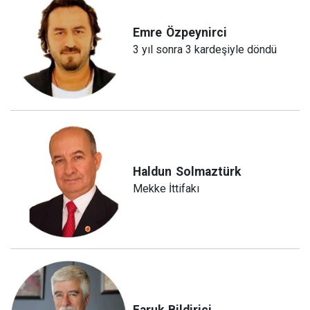
Emre
Özpeynirci
3 yıl sonra 3 kardeşiyle döndü
Haldun
Solmaztürk
Mekke İttifakı
Faruk
Bildirici