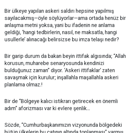
Bir ülkeye yapılan askeri saldırı hepsine yapılmış
sayılacakmış—öyle söylüyorlar—ama ortada henüz bir
anlaşma metni yoksa, yani bu ifadenin ne anlama
geldiği, ‘hangi tedbirlerin, nasıl, ne maksatla, hangi
usullerle’ alınacağı belirsizse bu imza telaşı nedir?
Bir garip durum da bakan beyin ittifak algısında; “Allah
korusun, muharebe senaryosunda kendinizi
bulduğunuz zaman” diyor. ‘Askeri ittifaklar’ zaten
savaşmak için kurulur; inşallahla maşallahla askeri
planlama olmaz.!
Bir de “Bölgeye kalıcı istikrarı getirecek en önemli
adım” aforizması var ki evlere şenlik…
Sözde, “Cumhurbaşkanımızın vizyonunda bölgedeki
bütün ülkelerin bu çatının altında toplanması” varmış.