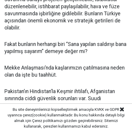
düzenlenebilir, istihbarat paylaşılabilir, hava ve füze
savunmasında işbirliğine gidilebilir. Bunların Türkiye
açısından önemli ekonomik ve stratejik getirileri de
olabilir.
Fakat bunların herhangi biri “Sana yapılan saldırıyı bana
yapılmış sayarım” demeye değer mi?
Mekke Anlaşması’nda kaşlarımızın çatılmasına neden
olan da işte bu taahhüt.
Pakistan’ın Hindistan’la Keşmir ihtilafı, Afganistan
sınırında ciddi güvenlik sorunları var. Suudi
Arabistan’ın İran’la karmaşık ilişkileri, Yemen kaynaklı
Bu site deneyimlerinizi kişiselleştirmek amacıyla KVKK ve GDPR
tehditleri ve Körfez’de karşılaşabileceği başka
uyarınca çerez(cookie) kullanmaktadır. Bu konu hakkında detaylı bilgi
çatışma ihtimalleri bulunuyor.
almak için
Çerez politikamızı
gözden geçirebilirsiniz. Sitemizi
kullanarak, çerezleri kullanmamızı kabul edersiniz.