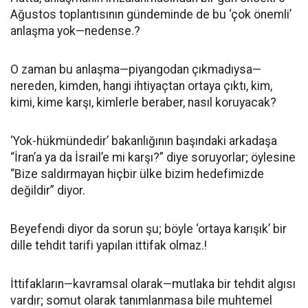
Ağustos toplantısının gündeminde de bu ‘çok önemli’
anlaşma yok—nedense.?
O zaman bu anlaşma—piyangodan çıkmadıysa—
nereden, kimden, hangi ihtiyaçtan ortaya çıktı, kim,
kimi, kime karşı, kimlerle beraber, nasıl koruyacak?
‘Yok-hükmündedir’ bakanlığının başındaki arkadaşa
“İran’a ya da İsrail’e mi karşı?” diye soruyorlar; öylesine
“Bize saldırmayan hiçbir ülke bizim hedefimizde
değildir” diyor.
Beyefendi diyor da sorun şu; böyle ‘ortaya karışık’ bir
dille tehdit tarifi yapılan ittifak olmaz.!
İttifakların—kavramsal olarak—mutlaka bir tehdit algısı
vardır; somut olarak tanımlanmasa bile muhtemel