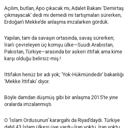
Açılım, butlan, Apo çıkacak mı, Adalet Bakanı ‘Demirtaş
çıkmayacak’ dedi mi demedi mi tartışmaları sürerken,
Erdoğan’ı Mekke’de anlaşma imzalarken gördük.
Yapılan, tam da savaşın ortasında, savaş sürerken;
İran’ı çevreleyen üç komşu ülke—Suudi Arabistan,
Pakistan, Türkiye—arasında bir askeri ittifak ama kime
karşı olduğu belirsiz-miş.!
İttifakın henüz bir adı yok; ‘Yok-Hükmündedir’ bakanlığı
‘Mekke İttifakı’ diyor.
Böyle damdan düşmüş gibi bir anlaşma 2015’te yine
oralarda imzalanmıştı.
O ‘İslam Ordusunun’ karargahı da Riyad’daydı. Türkiye
dahil 43 İslam ülkesi üye vardı—İran yoktu. İran yoktu