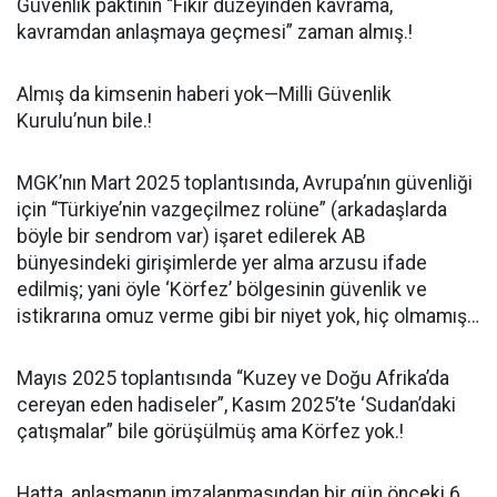
Güvenlik paktının “Fikir düzeyinden kavrama,
kavramdan anlaşmaya geçmesi” zaman almış.!
Almış da kimsenin haberi yok—Milli Güvenlik
Kurulu’nun bile.!
MGK’nın Mart 2025 toplantısında, Avrupa’nın güvenliği
için “Türkiye’nin vazgeçilmez rolüne” (arkadaşlarda
böyle bir sendrom var) işaret edilerek AB
bünyesindeki girişimlerde yer alma arzusu ifade
edilmiş; yani öyle ‘Körfez’ bölgesinin güvenlik ve
istikrarına omuz verme gibi bir niyet yok, hiç olmamış…
Mayıs 2025 toplantısında “Kuzey ve Doğu Afrika’da
cereyan eden hadiseler”, Kasım 2025’te ‘Sudan’daki
çatışmalar” bile görüşülmüş ama Körfez yok.!
Hatta, anlaşmanın imzalanmasından bir gün önceki 6