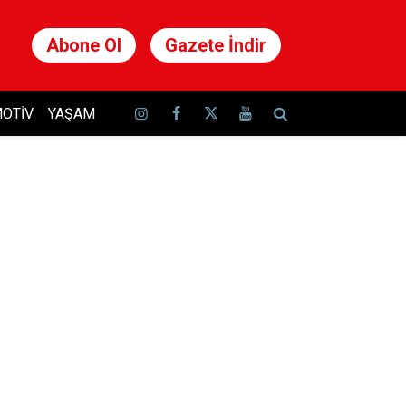
Abone Ol
Gazete İndir
OTIV
YAŞAM