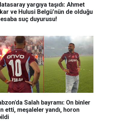
latasaray yargıya taşıdı: Ahmet
kar ve Hulusi Belgü’nün de olduğu
hesaba suç duyurusu!
abzon'da Salah bayramı: On binler
ın etti, meşaleler yandı, horon
ildi