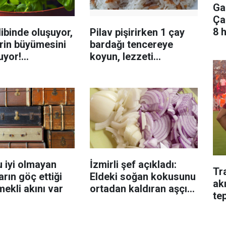
Ga
Ça
8 
ibinde oluşuyor,
Pilav pişirirken 1 çay
rin büyümesini
bardağı tencereye
uyor!
koyun, lezzeti
enmeyi önleme
katlanıyor tadan etli
sanıyor
 iyi olmayan
İzmirli şef açıkladı:
Tr
rın göç ettiği
Eldeki soğan kokusunu
ak
mekli akını var
ortadan kaldıran aşçı
tep
sırrı