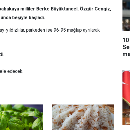
abakaya milliler Berke Büyüktuncel, Özgür Cengiz,
nca beşiyle başladı.
ay-yıldızlılar, parkeden ise 96-95 mağlup ayrılarak
10 
Se
me
di.
dele edecek.