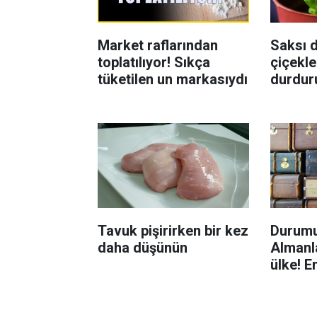
Market raflarından
Saksı d
toplatılıyor! Sıkça
çiçekle
tüketilen un markasıydı
durdur
Böcekl
yolu
Tavuk pişirirken bir kez
Durumu
daha düşünün
Almanla
ülke! E