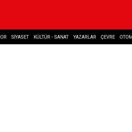
POR
SIYASET
KÜLTÜR - SANAT
YAZARLAR
ÇEVRE
OTOM