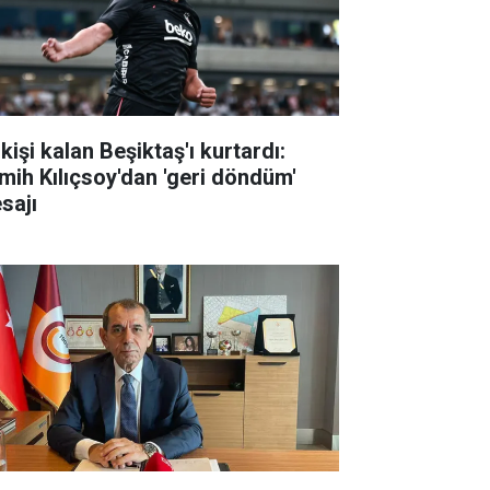
kişi kalan Beşiktaş'ı kurtardı:
mih Kılıçsoy'dan 'geri döndüm'
sajı