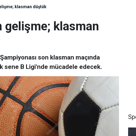
elişme; klasman düştük
 gelişme; klasman
a Şampiyonası son klasman maçında
ek sene B Ligi'nde mücadele edecek.
Sp