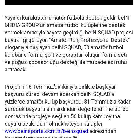
Yayıncı kuruluştan amatör futbola destek geldi. beIN
MEDIA GROUP
’un amatör futbol kulüplerine destek
vermek amacıyla hayata geçirdiği
beIN SQUAD
projesi
büyük ilgi görüyor.
"Amatör Ruh, Profesyonel Destek"
sloganıyla başlayan beIN SQUAD, 50 amatör futbol
kulübüne forma, şort ve çoraptan oluşan forma seti
ve göğüs sponsorluğu desteği ile mücadeleci ruhu
artıracak.
Projenin 16 Temmuz’da ilanıyla birlikte başlayan
başvuru süreci devam ederken beIN SQUAD’a
yüzlerce amatör kulüp başvurdu. 31 Temmuz’a kadar
sürecek başvuruların ardından değerlendirme süreci
sonrasında projeye seçilen 50 kulüp kamuoyuna
duyurulacak. Dahil olmak isteyen kulüpler,
www.beinsports.com.tr/beinsquad
adresinden