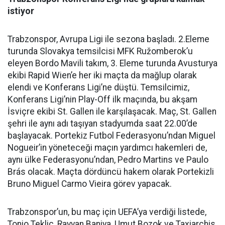
istiyor
Trabzonspor, Avrupa Ligi ile sezona başladı. 2.Eleme
turunda Slovakya temsilcisi MFK Ružomberok’u
eleyen Bordo Mavili takım, 3. Eleme turunda Avusturya
ekibi Rapid Wien’e her iki maçta da mağlup olarak
elendi ve Konferans Ligi’ne düştü. Temsilcimiz,
Konferans Ligi’nin Play-Off ilk maçında, bu akşam
İsviçre ekibi St. Gallen ile karşılaşacak. Maç, St. Gallen
şehri ile aynı adı taşıyan stadyumda saat 22.00’de
başlayacak. Portekiz Futbol Federasyonu’ndan Miguel
Nogueir’in yöneteceği maçın yardımcı hakemleri de,
aynı ülke Federasyonu’ndan, Pedro Martins ve Paulo
Brás olacak. Maçta dördüncü hakem olarak Portekizli
Bruno Miguel Carmo Vieira görev yapacak.
Trabzonspor’un, bu maç için UEFA’ya verdiği listede,
Tonio Teklic, Rayyan Baniya, Umut Bozok ve Taxiarchis