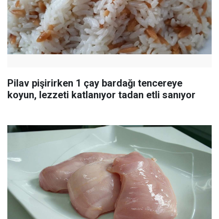
Pilav pişirirken 1 çay bardağı tencereye
koyun, lezzeti katlanıyor tadan etli sanıyor