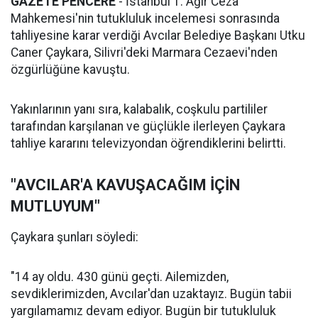
GAZETE PENCERE
- İstanbul 1. Ağır Ceza
Mahkemesi'nin tutukluluk incelemesi sonrasında
tahliyesine karar verdiği Avcılar Belediye Başkanı Utku
Caner Çaykara, Silivri'deki Marmara Cezaevi'nden
özgürlüğüne kavuştu.
Yakınlarının yanı sıra, kalabalık, coşkulu partililer
tarafından karşılanan ve güçlükle ilerleyen Çaykara
tahliye kararını televizyondan öğrendiklerini belirtti.
"AVCILAR'A KAVUŞACAĞIM İÇİN
MUTLUYUM"
Çaykara şunları söyledi:
"14 ay oldu. 430 günü geçti. Ailemizden,
sevdiklerimizden, Avcılar'dan uzaktayız. Bugün tabii
yargılamamız devam ediyor. Bugün bir tutukluluk