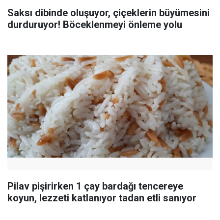
Saksı dibinde oluşuyor, çiçeklerin büyümesini
durduruyor! Böceklenmeyi önleme yolu
Pilav pişirirken 1 çay bardağı tencereye
koyun, lezzeti katlanıyor tadan etli sanıyor