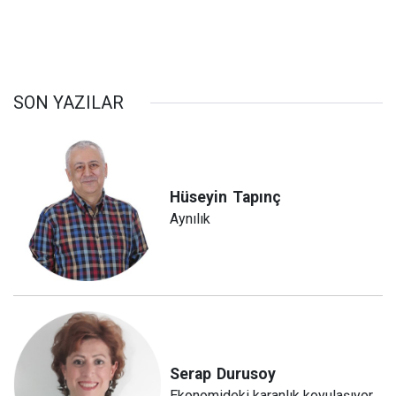
SON YAZILAR
Hüseyin
Tapınç
Aynılık
Serap
Durusoy
Ekonomideki karanlık koyulaşıyor