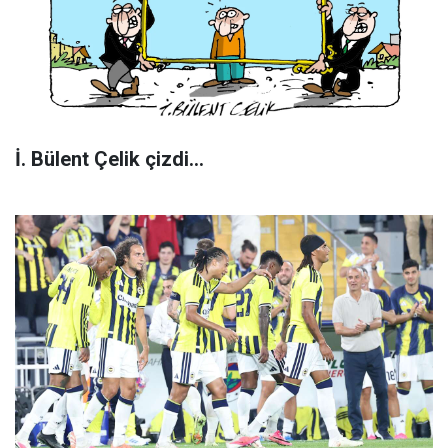
İ. Bülent Çelik çizdi...