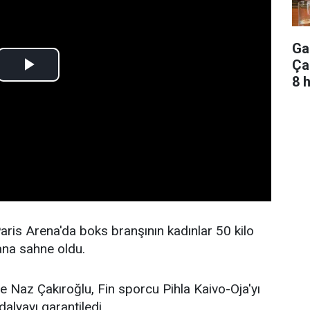
Ga
Ça
8 
aris Arena'da boks branşının kadınlar 50 kilo
ana sahne oldu.
se Naz Çakıroğlu, Fin sporcu Pihla Kaivo-Oja'yı
alyayı garantiledi.