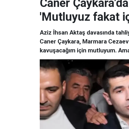
Caner Çaykara’dan
'Mutluyuz fakat i
Aziz İhsan Aktaş davasında tahli
Caner Çaykara, Marmara Cezaevi'n
kavuşacağım için mutluyum. Ama i