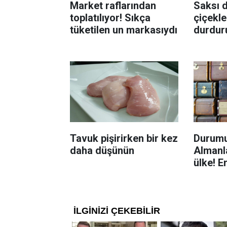
Market raflarından
Saksı d
toplatılıyor! Sıkça
çiçekle
tüketilen un markasıydı
durdur
Böcekl
yolu
Tavuk pişirirken bir kez
Durumu
daha düşünün
Almanla
ülke! E