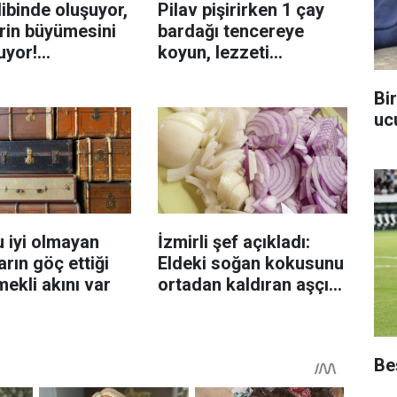
ibinde oluşuyor,
Pilav pişirirken 1 çay
rin büyümesini
bardağı tencereye
uyor!
koyun, lezzeti
enmeyi önleme
katlanıyor tadan etli
sanıyor
Bi
uc
 iyi olmayan
İzmirli şef açıkladı:
rın göç ettiği
Eldeki soğan kokusunu
mekli akını var
ortadan kaldıran aşçı
sırrı
Beş