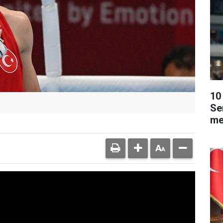
10 
Se
me