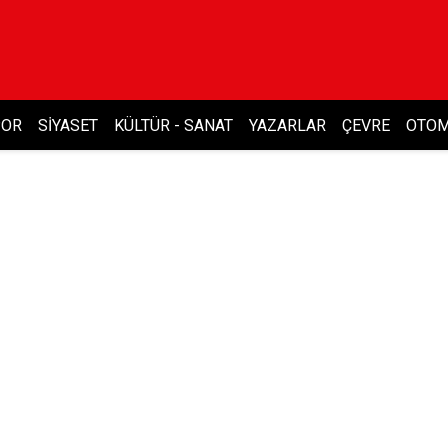
POR
SIYASET
KÜLTÜR - SANAT
YAZARLAR
ÇEVRE
OTOM