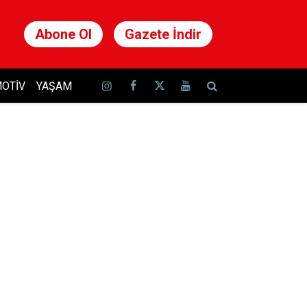
Abone Ol
Gazete İndir
OTIV
YAŞAM