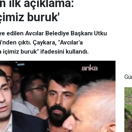
 ilk açıklama:
çimiz buruk'
ye edilen Avcılar Belediye Başkanı Utku
den çıktı. Çaykara, "Avcılar'a
çimiz buruk" ifadesini kullandı.
Gü