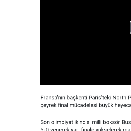
Fransa'nın başkenti Paris'teki North P
çeyrek final mücadelesi büyük heyec
Son olimpiyat ikincisi milli boksör Bu
5-0 yenerek yarı finale yükselerek mad