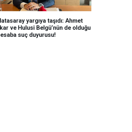
latasaray yargıya taşıdı: Ahmet
kar ve Hulusi Belgü’nün de olduğu
hesaba suç duyurusu!