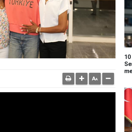
10 
Se
me