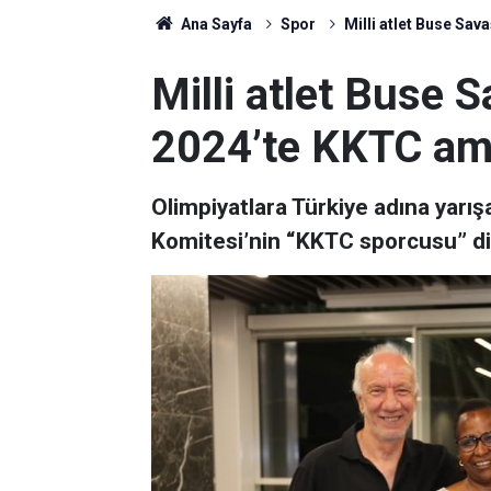
Ana Sayfa
Spor
Milli atlet Buse Sa
Milli atlet Buse 
2024’te KKTC am
Olimpiyatlara Türkiye adına yarı
Komitesi’nin “KKTC sporcusu” d