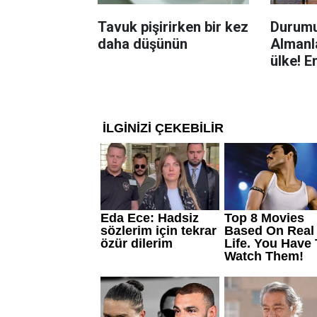
Tavuk pişirirken bir kez
Durumu
daha düşünün
Almanla
ülke! E