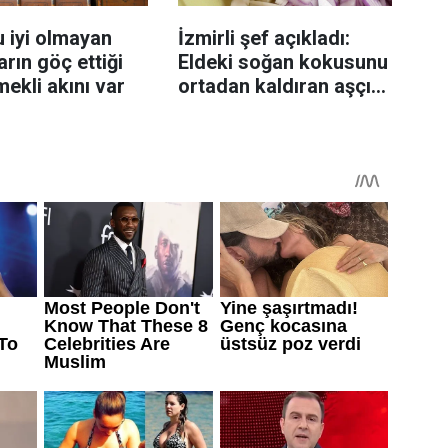
 iyi olmayan
İzmirli şef açıkladı:
rın göç ettiği
Eldeki soğan kokusunu
mekli akını var
ortadan kaldıran aşçı
sırrı