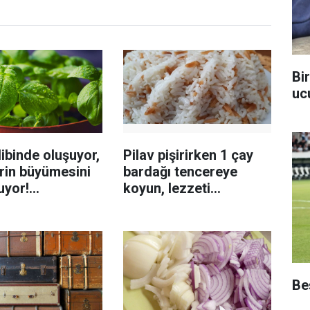
Bi
uc
ibinde oluşuyor,
Pilav pişirirken 1 çay
rin büyümesini
bardağı tencereye
uyor!
koyun, lezzeti
enmeyi önleme
katlanıyor tadan etli
sanıyor
Beş