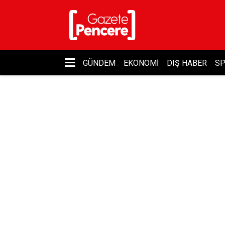
GÜNDEM
EKONOMI
DIŞ HABER
S