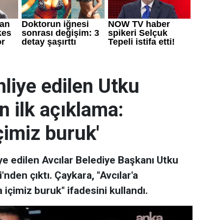
liye edilen Utku
 ilk açıklama:
çimiz buruk'
ye edilen Avcılar Belediye Başkanı Utku
den çıktı. Çaykara, "Avcılar'a
çimiz buruk" ifadesini kullandı.