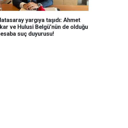
latasaray yargıya taşıdı: Ahmet
kar ve Hulusi Belgü’nün de olduğu
hesaba suç duyurusu!