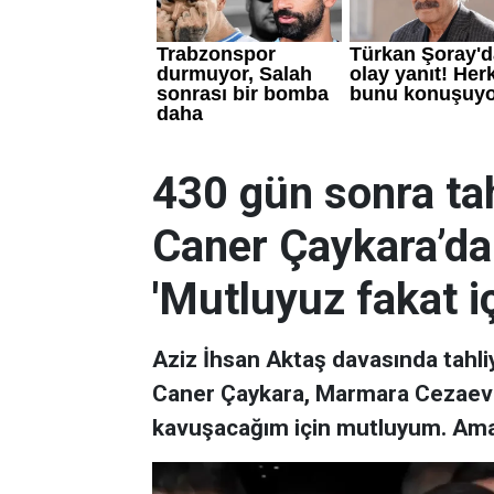
430 gün sonra tah
Caner Çaykara’dan
'Mutluyuz fakat i
Aziz İhsan Aktaş davasında tahli
Caner Çaykara, Marmara Cezaevi'n
kavuşacağım için mutluyum. Ama i