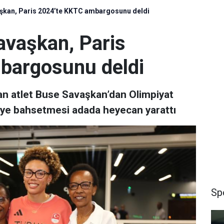
vaşkan, Paris 2024’te KKTC ambargosunu deldi
Savaşkan, Paris
bargosunu deldi
şan atlet Buse Savaşkan’dan Olimpiyat
iye bahsetmesi adada heyecan yarattı
Sp