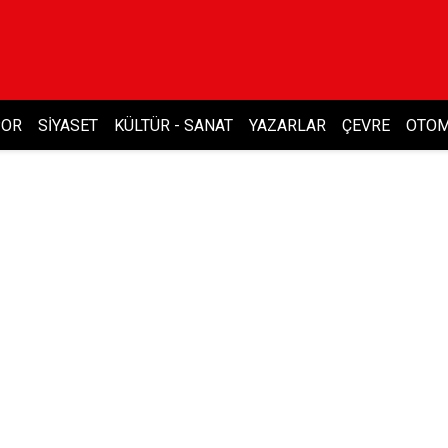
POR
SIYASET
KÜLTÜR - SANAT
YAZARLAR
ÇEVRE
OTOM