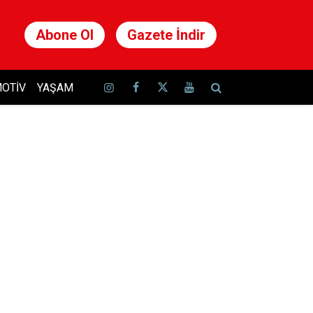
Abone Ol
Gazete İndir
OTIV
YAŞAM