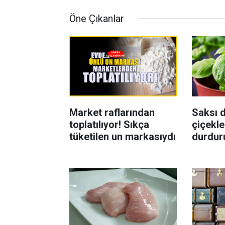
Öne Çıkanlar
Market raflarından
Saksı d
toplatılıyor! Sıkça
çiçekle
tüketilen un markasıydı
durdur
Böcekl
yolu