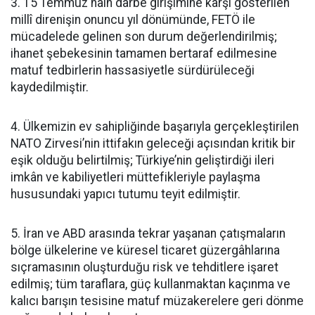
3. 15 Temmuz hain darbe girişimine karşı gösterilen
millî direnişin onuncu yıl dönümünde, FETÖ ile
mücadelede gelinen son durum değerlendirilmiş;
ihanet şebekesinin tamamen bertaraf edilmesine
matuf tedbirlerin hassasiyetle sürdürüleceği
kaydedilmiştir.
4. Ülkemizin ev sahipliğinde başarıyla gerçekleştirilen
NATO Zirvesi’nin ittifakın geleceği açısından kritik bir
eşik olduğu belirtilmiş; Türkiye’nin geliştirdiği ileri
imkân ve kabiliyetleri müttefikleriyle paylaşma
hususundaki yapıcı tutumu teyit edilmiştir.
5. İran ve ABD arasında tekrar yaşanan çatışmaların
bölge ülkelerine ve küresel ticaret güzergâhlarına
sıçramasının oluşturduğu risk ve tehditlere işaret
edilmiş; tüm taraflara, güç kullanmaktan kaçınma ve
kalıcı barışın tesisine matuf müzakerelere geri dönme