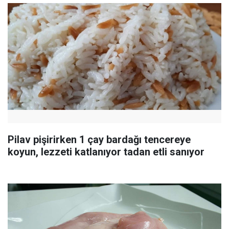
Pilav pişirirken 1 çay bardağı tencereye
koyun, lezzeti katlanıyor tadan etli sanıyor