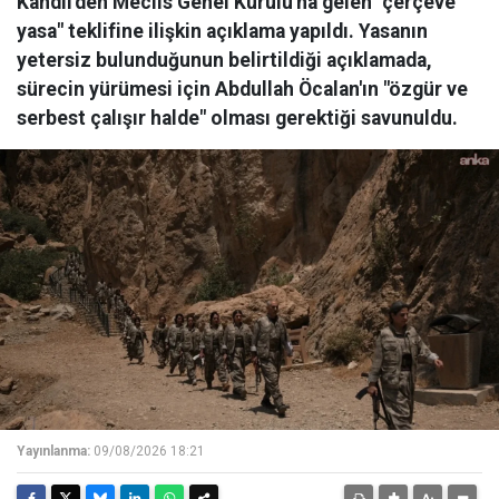
Kandil'den Meclis Genel Kurulu'na gelen "çerçeve
yasa" teklifine ilişkin açıklama yapıldı. Yasanın
yetersiz bulunduğunun belirtildiği açıklamada,
sürecin yürümesi için Abdullah Öcalan'ın "özgür ve
serbest çalışır halde" olması gerektiği savunuldu.
Yayınlanma:
09/08/2026 18:21