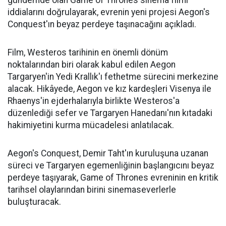
gündemde olan Game of Thrones sinema filmi
iddialarını doğrulayarak, evrenin yeni projesi Aegon's
Conquest'ın beyaz perdeye taşınacağını açıkladı.
Film, Westeros tarihinin en önemli dönüm
noktalarından biri olarak kabul edilen Aegon
Targaryen'in Yedi Krallık'ı fethetme sürecini merkezine
alacak. Hikâyede, Aegon ve kız kardeşleri Visenya ile
Rhaenys'in ejderhalarıyla birlikte Westeros'a
düzenlediği sefer ve Targaryen Hanedanı'nın kıtadaki
hakimiyetini kurma mücadelesi anlatılacak.
Aegon's Conquest, Demir Taht'ın kuruluşuna uzanan
süreci ve Targaryen egemenliğinin başlangıcını beyaz
perdeye taşıyarak, Game of Thrones evreninin en kritik
tarihsel olaylarından birini sinemaseverlerle
buluşturacak.