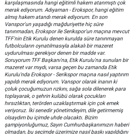
karşılaşmasında hangi eğitimli hakem atanmıştı çok
merak ediyorum. Adıyaman - Erokspor, hangi eğitim
almış hakem atandı merak ediyorum. En son
Vanspor'un yaşadığı mağduriyette hiç süre
tanınmadan, Erokspor ile Serikspor'un maçına mevcut
TFF'nin Etik Kurulu denen kurulda süre tanınmayan
futbolcuların oynatılmasıyla alakalı bir mazeret
uydurulması gerekiyor denen bir madde var.
Soruyorum TFF Başkanı'na, Etik Kurulu'na sunulan bir
mazeret var mıydı, varsa geçen bu zamanda Etik
Kurulu'nda Erokspor - Serikspor maçına nasıl yaptırım
yapıldı merak ediyorum. Vanspor olarak inanın ki
çoluk çocuğumuzun rızkını, sağa sola dilenerek para
toplayarak, o şehrin kulübü olarak çocukları
hırsızlıktan, terörden uzaklaştırmak için çok emek
veriyoruz. İki senedir yönetimdeyim, dile getirmemiş
olsaydım bu içimde uhde olacaktı. Bizim
şampiyonluğumuz, Sayın Cumhurbaşkanımızın haberi
olmadan, bu seçimde üzerimize nasıl baskı yapıldığını