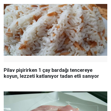
Pilav pişirirken 1 çay bardağı tencereye
koyun, lezzeti katlanıyor tadan etli sanıyor