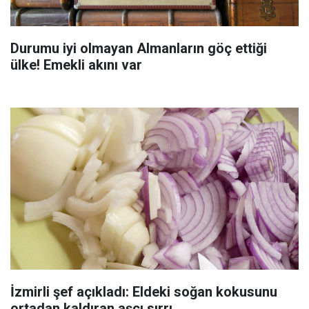
Durumu iyi olmayan Almanların göç ettiği
ülke! Emekli akını var
İzmirli şef açıkladı: Eldeki soğan kokusunu
ortadan kaldıran aşçı sırrı