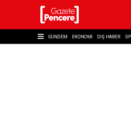
GÜNDEM
EKONOMI
DIŞ HABER
S