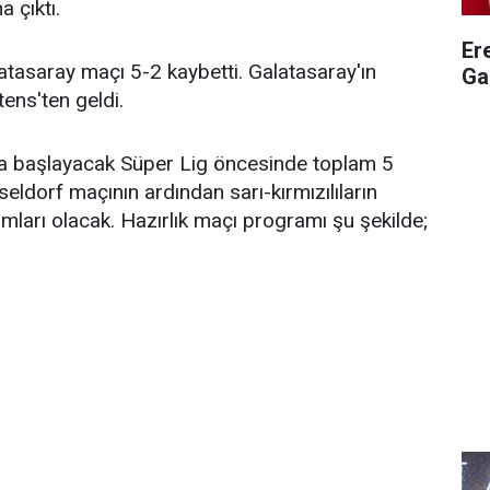
 çıktı.
Er
atasaray maçı 5-2 kaybetti. Galatasaray'ın
Ga
ens'ten geldi.
ta başlayacak Süper Lig öncesinde toplam 5
eldorf maçının ardından sarı-kırmızılıların
mları olacak. Hazırlık maçı programı şu şekilde;