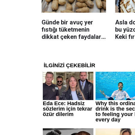
Günde bir avuç yer
Asla d
fıstığı tüketmenin
bu yüzd
dikkat çeken faydaları:
Keki fı
Dengeli beslenmeye
çıkarta
katkı sağlayabiliyor