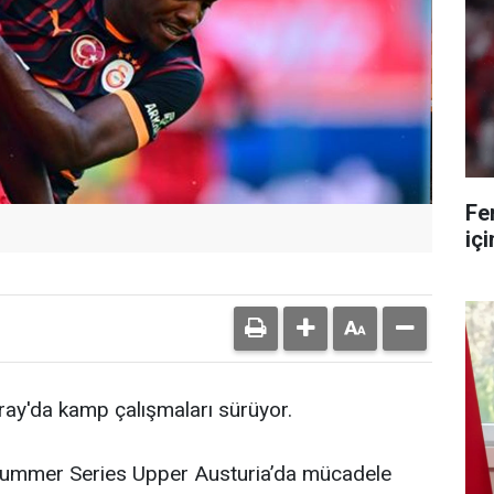
Fe
iç
ay'da kamp çalışmaları sürüyor.
 Summer Series Upper Austuria’da mücadele