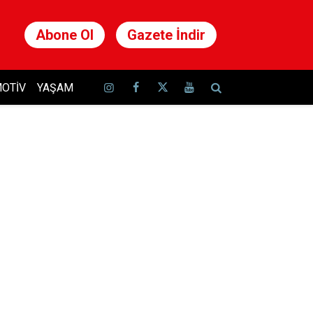
Abone Ol
Gazete İndir
OTIV
YAŞAM