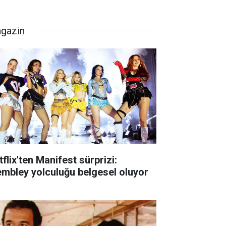
gazin
flix'ten Manifest sürprizi:
mbley yolculuğu belgesel oluyor