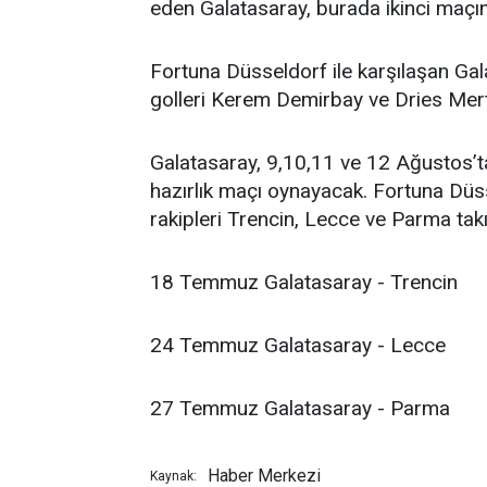
eden Galatasaray, burada ikinci maçına
Fortuna Düsseldorf ile karşılaşan Gal
golleri Kerem Demirbay ve Dries Mert
Galatasaray, 9,10,11 ve 12 Ağustos’
hazırlık maçı oynayacak. Fortuna Düss
rakipleri Trencin, Lecce ve Parma takı
18 Temmuz Galatasaray - Trencin
24 Temmuz Galatasaray - Lecce
27 Temmuz Galatasaray - Parma
Haber Merkezi
Kaynak: