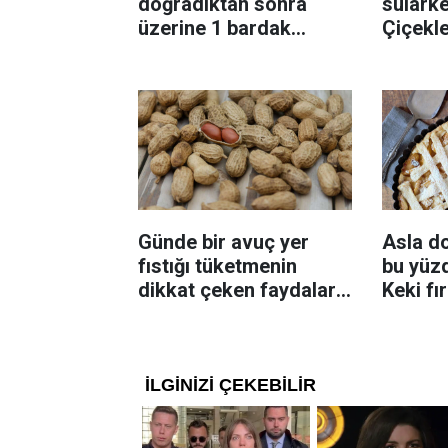
doğradıktan sonra
sularke
üzerine 1 bardak
Çiçekl
ekleyin! Patatesler çıtır
bilinme
çıtır kızaracak
Günde bir avuç yer
Asla d
fıstığı tüketmenin
bu yüzd
dikkat çeken faydaları:
Keki fı
Dengeli beslenmeye
çıkarta
katkı sağlayabiliyor