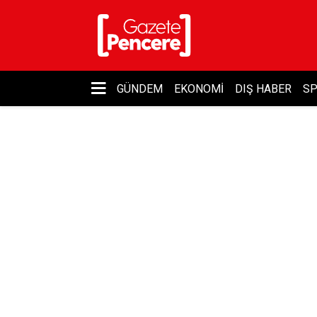
GÜNDEM
EKONOMI
DIŞ HABER
S