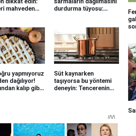
n dikkat edin:
sarmaların dağılmasını
eri mahveden
durdurma tüyosu:
Fe
yen hata...
İzmirli şeflerin basit
gal
yöntemi
so
oğru yapmıyoruz
Süt kaynarken
en dağılıyor!
taşıyorsa bu yöntemi
rından kalıp gibi
deneyin: Tencerenin
n tüyo
üzerine yerleştirmek
yeterli olabiliyor
Sa