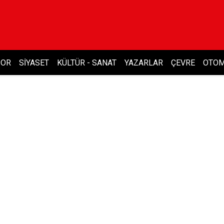
POR
SIYASET
KÜLTÜR - SANAT
YAZARLAR
ÇEVRE
OTOM