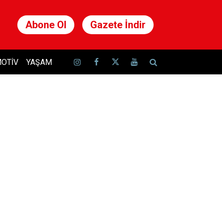
Abone Ol
Gazete İndir
OTIV
YAŞAM