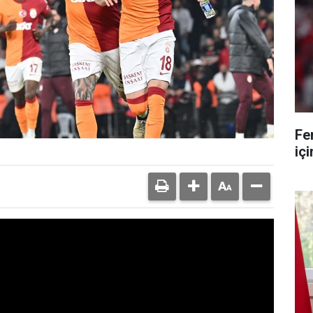
Fe
iç