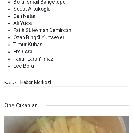
Bora İsmail Bahçetepe
Sedat Artukoğlu
Can Natan
Ali Yüce
Fatih Süleyman Demircan
Ozan Bingöl Yurtsever
Timur Kuban
Emir Aral
Tanur Lara Yılmaz
Ece Bora
Haber Merkezi
Kaynak:
Öne Çıkanlar