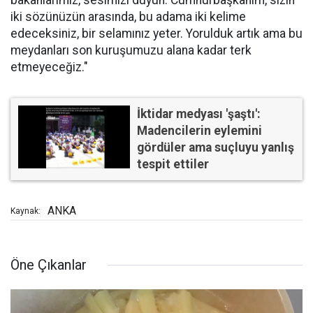
bakanlarımız, sesimizi duyun. Cumhurbaşkanım, sizin
iki sözünüzün arasında, bu adama iki kelime
edeceksiniz, bir selamınız yeter. Yorulduk artık ama bu
meydanları son kuruşumuzu alana kadar terk
etmeyeceğiz."
İktidar medyası 'şaştı':
Madencilerin eylemini
gördüler ama suçluyu yanlış
tespit ettiler
ANKA
Kaynak:
Öne Çıkanlar