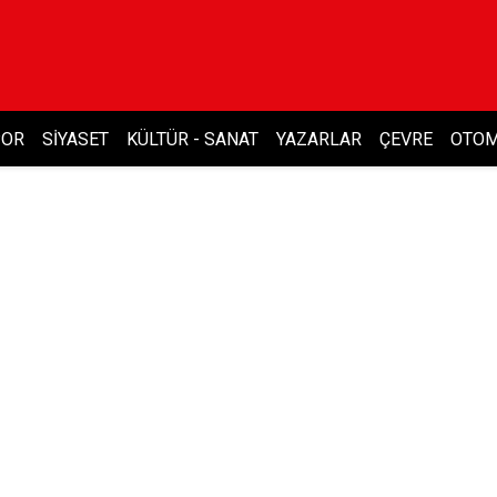
POR
SIYASET
KÜLTÜR - SANAT
YAZARLAR
ÇEVRE
OTOM