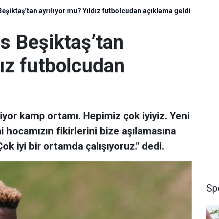
şiktaş’tan ayrılıyor mu? Yıldız futbolcudan açıklama geldi
s Beşiktaş’tan
dız futbolcudan
iyor kamp ortamı. Hepimiz çok iyiyiz. Yeni
i hocamızın fikirlerini bize aşılamasına
ok iyi bir ortamda çalışıyoruz." dedi.
Sp