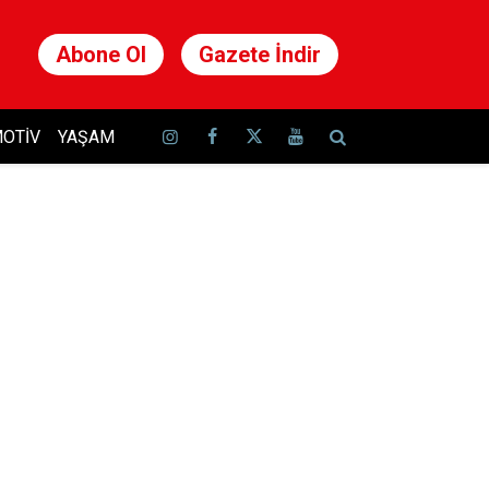
Abone Ol
Gazete İndir
OTIV
YAŞAM