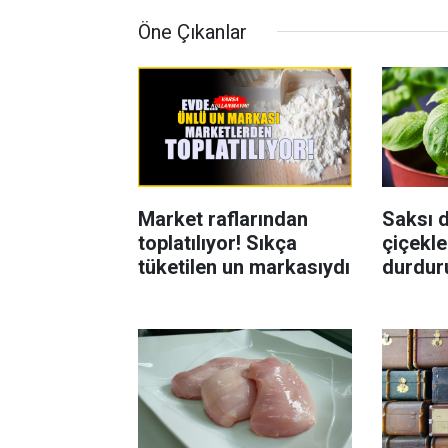
Öne Çıkanlar
Market raflarından
Saksı d
toplatılıyor! Sıkça
çiçekle
tüketilen un markasıydı
durdur
Böcekl
yolu