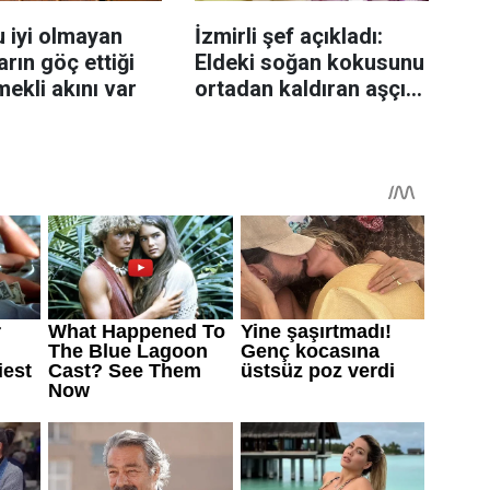
 iyi olmayan
İzmirli şef açıkladı:
rın göç ettiği
Eldeki soğan kokusunu
mekli akını var
ortadan kaldıran aşçı
sırrı