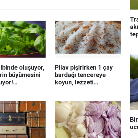
Tr
ak
tep
ibinde oluşuyor,
Pilav pişirirken 1 çay
rin büyümesini
bardağı tencereye
uyor!
koyun, lezzeti
enmeyi önleme
katlanıyor tadan etli
sanıyor
Bi
uc