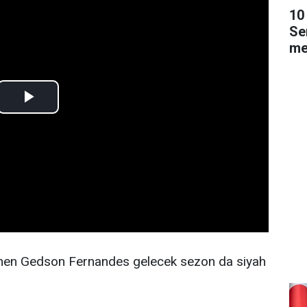
10 
Se
me
lenen Gedson Fernandes gelecek sezon da siyah