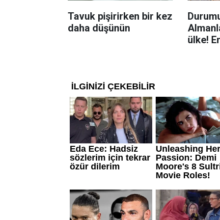
Tavuk pişirirken bir kez
Durumu
daha düşünün
Almanla
ülke! E