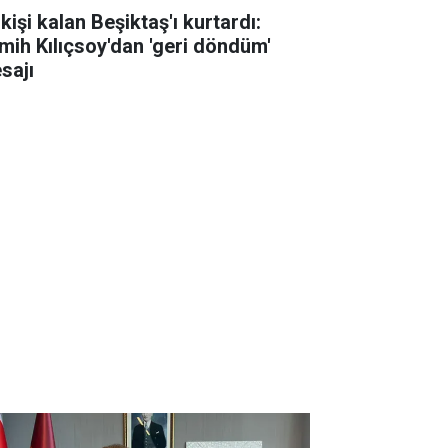
kişi kalan Beşiktaş'ı kurtardı:
mih Kılıçsoy'dan 'geri döndüm'
sajı