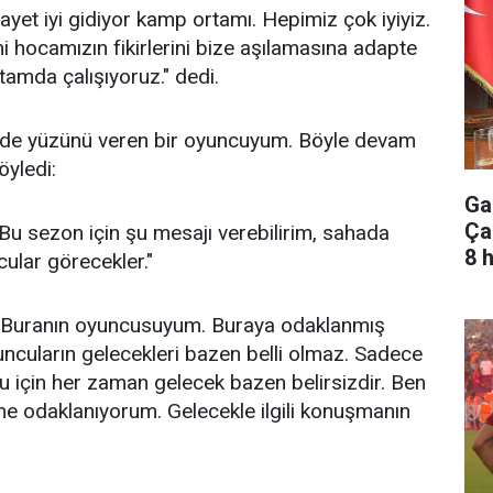
yet iyi gidiyor kamp ortamı. Hepimiz çok iyiyiz.
i hocamızın fikirlerini bize aşılamasına adapte
rtamda çalışıyoruz." dedi.
de yüzünü veren bir oyuncuyum. Böyle devam
öyledi:
Ga
Ça
Bu sezon için şu mesajı verebilirim, sahada
8 
ular görecekler."
r. Buranın oyuncusuyum. Buraya odaklanmış
cuların gelecekleri bazen belli olmaz. Sadece
u için her zaman gelecek bazen belirsizdir. Ben
e odaklanıyorum. Gelecekle ilgili konuşmanın