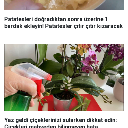
Patatesleri doğradıktan sonra üzerine 1
bardak ekleyin! Patatesler çıtır çıtır kızaracak
Yaz geldi çiçeklerinizi sularken dikkat edin:
Çiçekleri mahveden bilinmeyen hata...