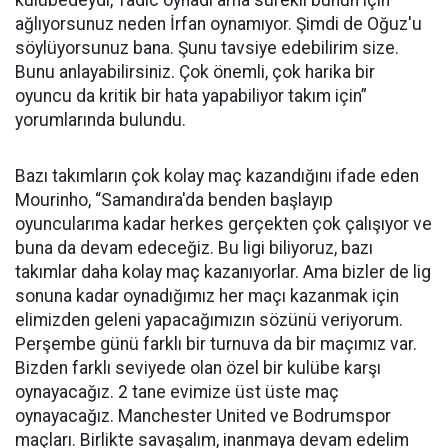
kulübedeydi, Tadic oynadı ama sürekli bunun için
ağlıyorsunuz neden İrfan oynamıyor. Şimdi de Oğuz'u
söylüyorsunuz bana. Şunu tavsiye edebilirim size.
Bunu anlayabilirsiniz. Çok önemli, çok harika bir
oyuncu da kritik bir hata yapabiliyor takım için”
yorumlarında bulundu.
Bazı takımların çok kolay maç kazandığını ifade eden
Mourinho, “Samandıra'da benden başlayıp
oyuncularıma kadar herkes gerçekten çok çalışıyor ve
buna da devam edeceğiz. Bu ligi biliyoruz, bazı
takımlar daha kolay maç kazanıyorlar. Ama bizler de lig
sonuna kadar oynadığımız her maçı kazanmak için
elimizden geleni yapacağımızın sözünü veriyorum.
Perşembe günü farklı bir turnuva da bir maçımız var.
Bizden farklı seviyede olan özel bir kulübe karşı
oynayacağız. 2 tane evimize üst üste maç
oynayacağız. Manchester United ve Bodrumspor
maçları. Birlikte savaşalım, inanmaya devam edelim