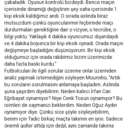
çabaladık. Oyunun kontrolü bizdeydi. Bence maçın
içerisinde dinamiği değiştiren şey saha içerisinde 1
kişi eksik kaldığımız andı. O sırada aslında biraz
mutsuzdum çünkü oyuncularımın hiçbirinde maçı
durdurmaları gerektiğine dair o vizyon, o tecrübe, o
bilgi yoktu. Yaklaşık 4 dakika oyuncumuz dışarıdaydı
ve 4 dakika boyunca bir kişi eksik oynadı. Orada maçın
değişmeye başladığını düşünüyorum. Bir kişi eksik
olduğumuz için orada rakibimiz bizim üzerimizde
daha fazla baskı kurdu.”
Futbolcuları ile ilgili sorular üzerine onlar üzerinden
analiz yapmak istemediğini söyleyen Mourinho, “Artık
bu soruların sorulmasını anlamaya başladım. Aslında
şuna şaşırdım diyebilirim. Neden kaleci İrfan Can
Eğribayat oynamıyor? Niye Cenk Tosun oynamıyor? Bu
isimleri de saymanızı beklerdim. Neden Oğuz Aydın
oynamıyor diye. Çünkü size şöyle söyleyebilirim,
benim için Tadic birkaç maçta takımın en iyisi. Sadece
önemli goller attığı için değil, aynı zamanda takıma