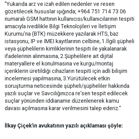
"Yukarıda arz ve izah edilen nedenler ve resen
gözetilecek hususlar ışığında; +964 751 714 73 06
numaralı GSM hattının kullanıcısı/kullanıcılarının tespiti
amacıyla ivedilikle Bilgi Teknolojileri ve İletişim
Kurumu'na (BTK) müzekkere yazılarak HTS, baz
istasyonu, IP ve IMEI kayıtlarının celbine, 1.İlgili şüpheli
veya şüphelilerin kimliklerinin tespiti ile yakalanarak
ifadelerinin alınmasına, 2.Şüphelilere ait dijital
materyallere el konulmasına ve kurgu/montaj
içeriklerin üretildiği cihazların tespiti için adli bilişim
incelemesi yapılmasına, 3.Yürütülecek etkin
soruşturma neticesinde şüpheli/şüpheliler hakkında
yazılı suçlar ve Savcılığınızca re'sen tespit edilecek
suçlar yönünden iddianame düzenlenerek kamu
davası açılmasına karar verilmesini talep ederiz."
İlkay Çiçek'in avukatının yazılı açıklaması şöyle: