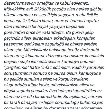
dezenformasyon örneğidir ve kabul edilemez.
Müvekkilim evli, iki küçük çocuğu olan herkes gibi bu
ülkede namusu ve şerefi için yaşayan, mahalleli ile,
komşusu ile iletişim kuran, anne ve babası hayatta
olan mütevazi bir hayat yaşayan başkanlık
görevinden önce bir vatandaştır. Bu görevi gelip
geçicidir, ailesi, akrabaları, arkadaşları, komşuları
yaşamının geri kalanı özgürlüğü ile birlikte elinden
alınmıştır. Müvekkilimiz hakkında henüz ifade dahi
alınmamış, iddianame düzenlenmemişken; kendisinin
peşinen suçlu ilan edilircesine, kamuoyu önünde
"yargılanmış" hatta "infaz edilmiştir. Kaldı ki yürütülen
soruşturmanın sonucu ne olursa olsun, kamuoyuna
bu şekilde sunulan asılsız ve kurgu içeriklerin
oluşturduğu itibar kaybı, müvekkilimizin ailesi ve
küçük yaştaki çocukları üzerinde geri döndürülemez
olumsuz bir etki bırakmaktadır. Bu açıklama, sürecin
bir tarafı olmayan ve hiçbir sorumluluğu bulunmayan
çocukların ve ailenin bu durumdan zarar görmemesi