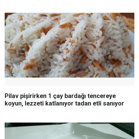
Pilav pişirirken 1 çay bardağı tencereye
koyun, lezzeti katlanıyor tadan etli sanıyor