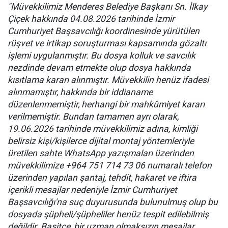
"Müvekkilimiz Menderes Belediye Başkanı Sn. İlkay
Çiçek hakkında 04.08.2026 tarihinde İzmir
Cumhuriyet Başsavcılığı koordinesinde yürütülen
rüşvet ve irtikap soruşturması kapsamında gözaltı
işlemi uygulanmıştır. Bu dosya kolluk ve savcılık
nezdinde devam etmekte olup dosya hakkında
kısıtlama kararı alınmıştır. Müvekkilin henüz ifadesi
alınmamıştır, hakkında bir iddianame
düzenlenmemiştir, herhangi bir mahkûmiyet kararı
verilmemiştir. Bundan tamamen ayrı olarak,
19.06.2026 tarihinde müvekkilimiz adına, kimliği
belirsiz kişi/kişilerce dijital montaj yöntemleriyle
üretilen sahte WhatsApp yazışmaları üzerinden
müvekkilimize +964 751 714 73 06 numaralı telefon
üzerinden yapılan şantaj, tehdit, hakaret ve iftira
içerikli mesajlar nedeniyle İzmir Cumhuriyet
Başsavcılığı'na suç duyurusunda bulunulmuş olup bu
dosyada şüpheli/şüpheliler henüz tespit edilebilmiş
değildir. Basitçe, bir uzman olmaksızın mesajlar