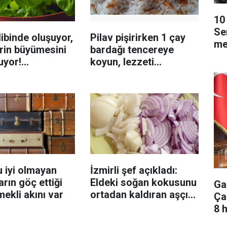
10 
Se
ibinde oluşuyor,
Pilav pişirirken 1 çay
me
rin büyümesini
bardağı tencereye
uyor!
koyun, lezzeti
enmeyi önleme
katlanıyor tadan etli
sanıyor
 iyi olmayan
İzmirli şef açıkladı:
rın göç ettiği
Eldeki soğan kokusunu
Ga
mekli akını var
ortadan kaldıran aşçı
Ça
sırrı
8 