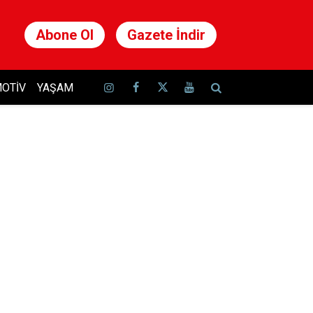
Abone Ol
Gazete İndir
OTIV
YAŞAM