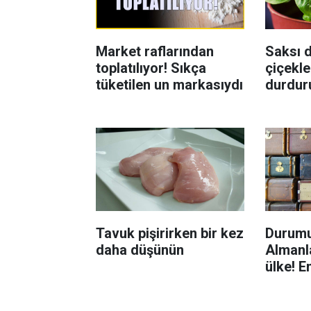
Market raflarından
Saksı d
toplatılıyor! Sıkça
çiçekle
tüketilen un markasıydı
durdur
Böcekl
yolu
Tavuk pişirirken bir kez
Durumu
daha düşünün
Almanla
ülke! E