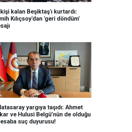
kişi kalan Beşiktaş'ı kurtardı:
mih Kılıçsoy'dan 'geri döndüm'
sajı
latasaray yargıya taşıdı: Ahmet
kar ve Hulusi Belgü’nün de olduğu
hesaba suç duyurusu!