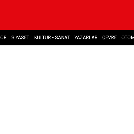
POR
SIYASET
KÜLTÜR - SANAT
YAZARLAR
ÇEVRE
OTOM