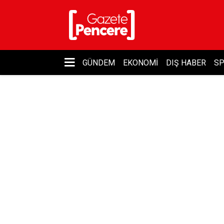
GÜNDEM
EKONOMI
DIŞ HABER
S