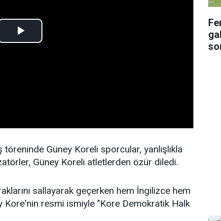
Fe
gal
so
ş töreninde Güney Koreli sporcular, yanlışlıkla
törler, Güney Koreli atletlerden özür diledi.
aklarını sallayarak geçerken hem İngilizce hem
 Kore'nin resmi ismiyle "Kore Demokratik Halk