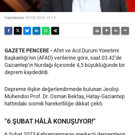
Yayınlanma:
09/08/2026 13:14
GAZETE PENCERE -
Afet ve Acil Durum Yönetimi
Başkanlığı'nın (AFAD) verilerine göre, saat 03.42'de
Gaziantep'in Nurdağı ilçesinde 4,5 büyüklüğünde bir
deprem kaydedildi.
Depreme ilişkin değerlendirmede bulunan Jeoloji
Mühendisi Prof. Dr. Osman Bektaş, Hatay-Gaziantep
hattındaki sismik hareketliliğe dikkat çekti.
"6 ŞUBAT HÂLÂ KONUŞUYOR!"
6 Şubat 2023 Kahramanmaraş merkezli depremlerin