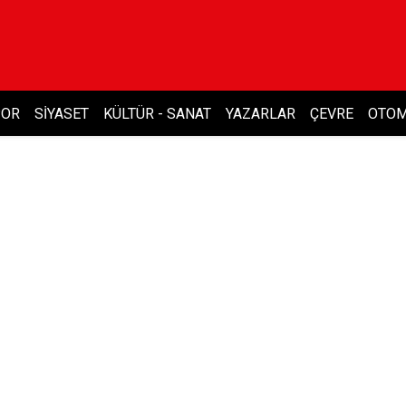
POR
SIYASET
KÜLTÜR - SANAT
YAZARLAR
ÇEVRE
OTOM