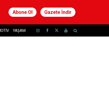
Abone Ol
Gazete İndir
OTIV
YAŞAM