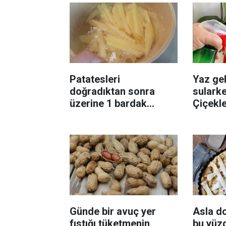
Patatesleri
Yaz gel
doğradıktan sonra
sularke
üzerine 1 bardak
Çiçekl
ekleyin! Patatesler çıtır
bilinme
çıtır kızaracak
Günde bir avuç yer
Asla d
fıstığı tüketmenin
bu yüzd