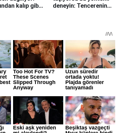
rından kalıp gibi
deneyin: Tencerenin
n tüyo
üzerine yerleştirmek
yeterli olabiliyor