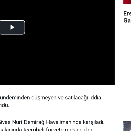
Er
Ga
gündeminden düşmeyen ve satılacağı iddia
ndü.
 Sivas Nuri Demirağ Havalimanında karşıladı.
vaalanında tecrübeli forvete meşaleli bir