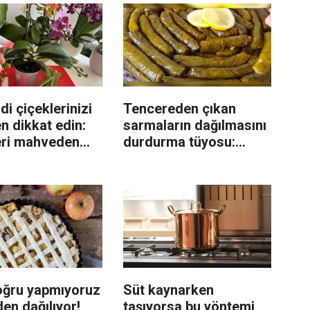
di çiçeklerinizi
Tencereden çıkan
n dikkat edin:
sarmaların dağılmasını
eri mahveden
durdurma tüyosu:
yen hata...
İzmirli şeflerin basit
yöntemi
oğru yapmıyoruz
Süt kaynarken
en dağılıyor!
taşıyorsa bu yöntemi