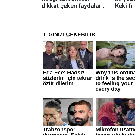
dikkat çeken faydaları:
Keki fı
Dengeli beslenmeye
çıkarta
katkı sağlayabiliyor