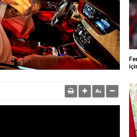
Fe
iç