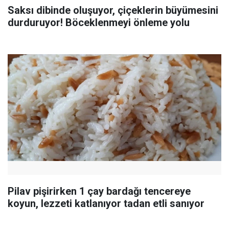
Saksı dibinde oluşuyor, çiçeklerin büyümesini
durduruyor! Böceklenmeyi önleme yolu
Pilav pişirirken 1 çay bardağı tencereye
koyun, lezzeti katlanıyor tadan etli sanıyor