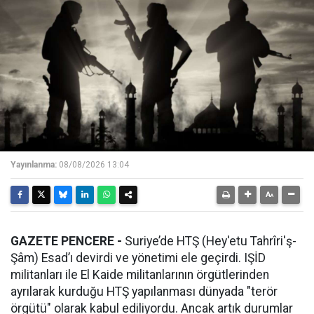
Yayınlanma:
08/08/2026 13:04
GAZETE PENCERE -
Suriye’de HTŞ (Hey'etu Tahrîri'ş-
Şâm) Esad’ı devirdi ve yönetimi ele geçirdi. IŞİD
militanları ile El Kaide militanlarının örgütlerinden
ayrılarak kurduğu HTŞ yapılanması dünyada "terör
örgütü" olarak kabul ediliyordu. Ancak artık durumlar