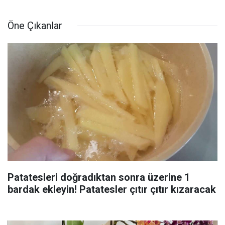
Öne Çıkanlar
Patatesleri doğradıktan sonra üzerine 1
bardak ekleyin! Patatesler çıtır çıtır kızaracak