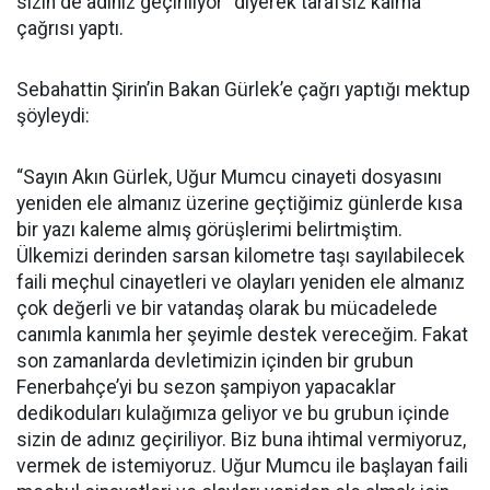
sizin de adınız geçiriliyor” diyerek tarafsız kalma
çağrısı yaptı.
Sebahattin Şirin’in Bakan Gürlek’e çağrı yaptığı mektup
şöyleydi:
“Sayın Akın Gürlek, Uğur Mumcu cinayeti dosyasını
yeniden ele almanız üzerine geçtiğimiz günlerde kısa
bir yazı kaleme almış görüşlerimi belirtmiştim.
Ülkemizi derinden sarsan kilometre taşı sayılabilecek
faili meçhul cinayetleri ve olayları yeniden ele almanız
çok değerli ve bir vatandaş olarak bu mücadelede
canımla kanımla her şeyimle destek vereceğim. Fakat
son zamanlarda devletimizin içinden bir grubun
Fenerbahçe’yi bu sezon şampiyon yapacaklar
dedikoduları kulağımıza geliyor ve bu grubun içinde
sizin de adınız geçiriliyor. Biz buna ihtimal vermiyoruz,
vermek de istemiyoruz. Uğur Mumcu ile başlayan faili