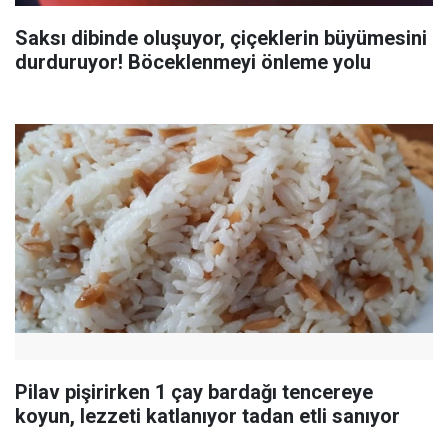
Saksı dibinde oluşuyor, çiçeklerin büyümesini
durduruyor! Böceklenmeyi önleme yolu
Pilav pişirirken 1 çay bardağı tencereye
koyun, lezzeti katlanıyor tadan etli sanıyor