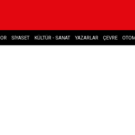
POR
SIYASET
KÜLTÜR - SANAT
YAZARLAR
ÇEVRE
OTOM