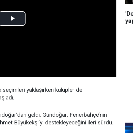
'D
ya
 seçimleri yaklaşırken kulüpler de
şladı.
ündoğar’dan geldi. Gündoğar, Fenerbahçe’nin
et Büyükekşi’yi destekleyeceğini ileri sürdü.