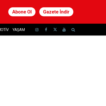
Abone Ol
Gazete İndir
OTIV
YAŞAM