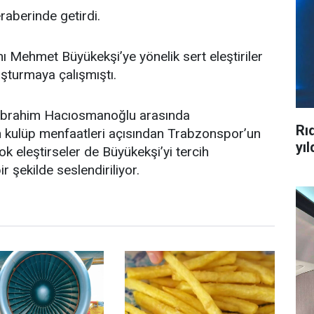
raberinde getirdi.
Mehmet Büyükekşi’ye yönelik sert eleştiriler
uşturmaya çalışmıştı.
İbrahim Hacıosmanoğlu arasında
Rı
in kulüp menfaatleri açısından Trabzonspor’un
yıl
 eleştirseler de Büyükekşi’yi tercih
r şekilde seslendiriliyor.