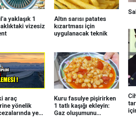
Sa
l'a yaklaşık 1
Altın sarısı patates
aklıktaki vizesiz
kızartması için
ent
uygulanacak teknik
Ci
ki araç
Kuru fasulye pişirirken
ta
rine yönelik
1 tatlı kaşığı ekleyin:
içi
cezalarında yeni
Gaz oluşumunu
azaltmaya yardımcı
olabiliyor