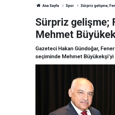
Ana Sayfa
Spor
Sürpriz gelişme; F
Sürpriz gelişme;
Mehmet Büyükekşi
Gazeteci Hakan Gündoğar, Fener
seçiminde Mehmet Büyükekşi’yi de