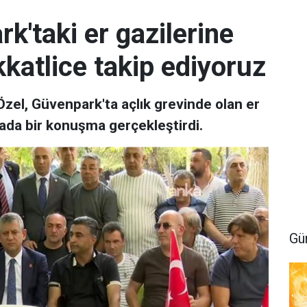
k'taki er gazilerine
kkatlice takip ediyoruz
zel, Güvenpark'ta açlık grevinde olan er
urada bir konuşma gerçekleştirdi.
Gü