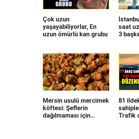
Çok uzun
İstanbu
yaşayabiliyorlar, En
saat uz
uzun ömürlü kan grubu
3 başk
Mersin usulü mercimek
81 ilde
köftesi: Şeflerin
sahiple
dağılmaması için
Trafik 
uyguladığı yöntem
karar