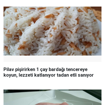
Pilav pişirirken 1 çay bardağı tencereye
koyun, lezzeti katlanıyor tadan etli sanıyor