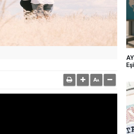
AY
Eşi