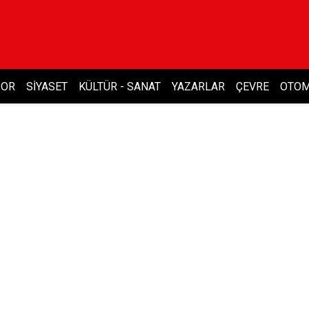
POR
SIYASET
KÜLTÜR - SANAT
YAZARLAR
ÇEVRE
OTOM