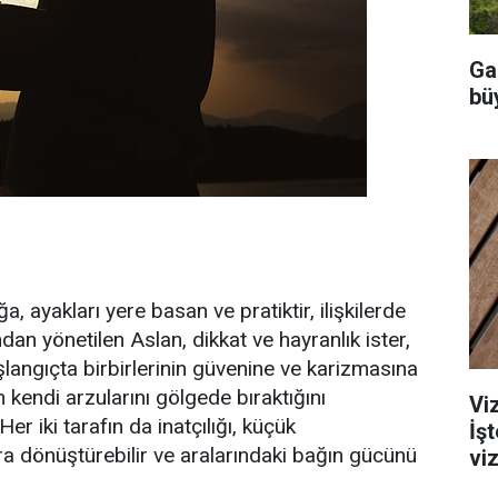
Ga
büy
 ayakları yere basan ve pratiktir, ilişkilerde
ndan yönetilen Aslan, dikkat ve hayranlık ister,
aşlangıçta birbirlerinin güvenine ve karizmasına
n kendi arzularını gölgede bıraktığını
Viz
er iki tarafın da inatçılığı, küçük
İş
a dönüştürebilir ve aralarındaki bağın gücünü
viz