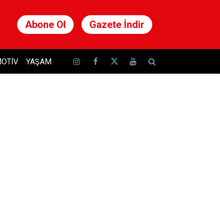
Abone Ol
Gazete İndir
OTIV
YAŞAM