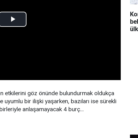
Ko
bel
ül
arın etkilerini göz önünde bulundurmak oldukça
yle uyumlu bir ilişki yaşarken, bazıları ise sürekli
irbirleriyle anlaşamayacak 4 burç...