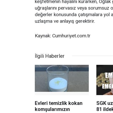
keşfetmenin hayalini kurarken, Oğlak g
uğraşlarını pervasız veya sorumsuz ola
değerler konusunda çatışmalara yol a
uzlaşma ve anlayış gerektirir.
Kaynak: Cumhuriyet.com.tr
İlgili Haberler
Evleri temizlik kokan
SGK uz
komşularımızın
81 ilde