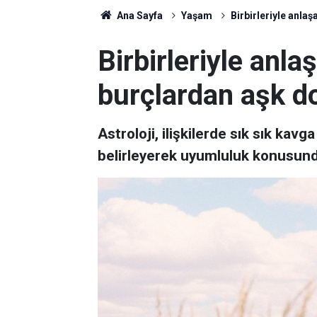
Ana Sayfa
Yaşam
Birbirleriyle anl
Birbirleriyle anl
burçlardan aşk d
Astroloji, ilişkilerde sık sık kav
belirleyerek uyumluluk konusunda