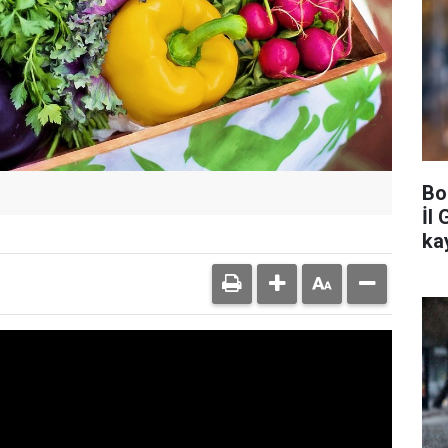
Bo
İl 
ka