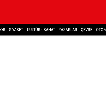
POR
SIYASET
KÜLTÜR - SANAT
YAZARLAR
ÇEVRE
OTOM