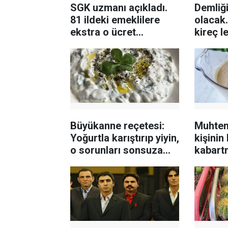
SGK uzmanı açıkladı.
Demliği
81 ildeki emeklilere
olacak.
ekstra o ücret
kireç l
ekleniyor
kaldır
Büyükanne reçetesi:
Muhtem
Yoğurtla karıştırıp yiyin,
kişinin
o sorunları sonsuza
kabart
dek bitirin
farklı 