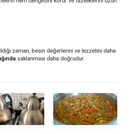
lerin nem dengesini korur ve tazeliklerini uzun
ği zaman, besin değerlerini ve lezzetini daha
ığında
saklanması daha doğrudur.