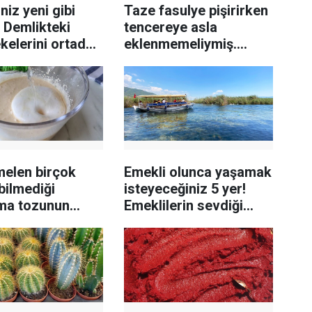
niz yeni gibi
Taze fasulye pişirirken
 Demlikteki
tencereye asla
ekelerini ortadan
eklenmemeliymiş.
an yöntem
Birçok kişi dikkat
etmiyor
elen birçok
Emekli olunca yaşamak
 bilmediği
isteyeceğiniz 5 yer!
ma tozunun
Emeklilerin sevdiği
kullanım alanları
şehirler