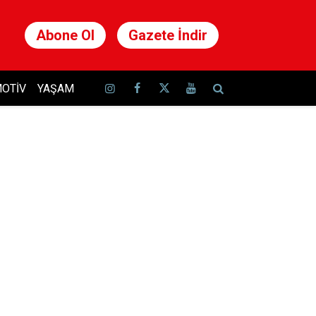
Abone Ol
Gazete İndir
OTIV
YAŞAM