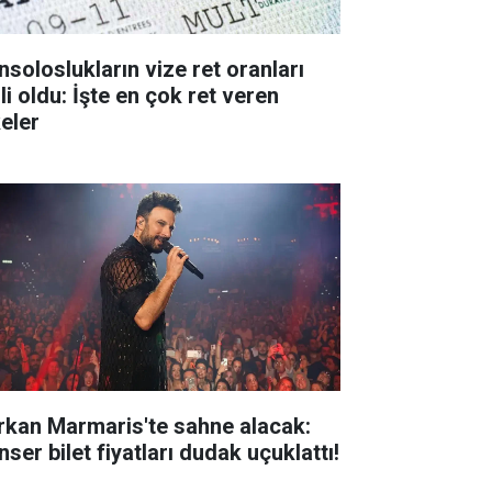
nsoloslukların vize ret oranları
li oldu: İşte en çok ret veren
keler
rkan Marmaris'te sahne alacak:
ser bilet fiyatları dudak uçuklattı!