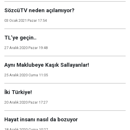
SözcüTV neden açılamıyor?
03 Ocak 2021 Pazar 17:54
TL’ye geçin..
27 Aralık 2020 Pazar 19:48
Aynı Maklubeye Kaşık Sallayanlar!
25 Aralık 2020 Cuma 11:05
İki Türkiye!
20 Aralık 2020 Pazar 17:27
Hayat insanı nasıl da bozuyor
18 Aralık 2020 Cuma 10:27