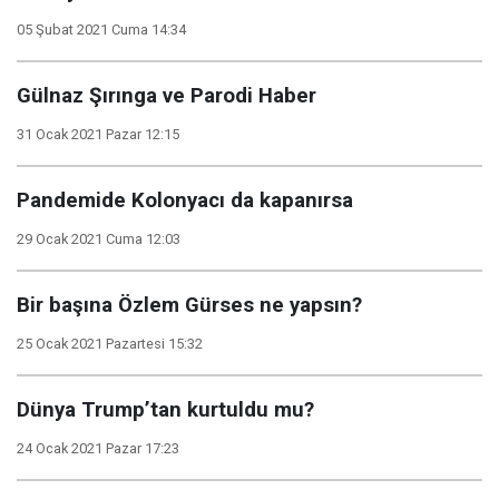
05 Şubat 2021 Cuma 14:34
Gülnaz Şırınga ve Parodi Haber
31 Ocak 2021 Pazar 12:15
Pandemide Kolonyacı da kapanırsa
29 Ocak 2021 Cuma 12:03
Bir başına Özlem Gürses ne yapsın?
25 Ocak 2021 Pazartesi 15:32
Dünya Trump’tan kurtuldu mu?
24 Ocak 2021 Pazar 17:23