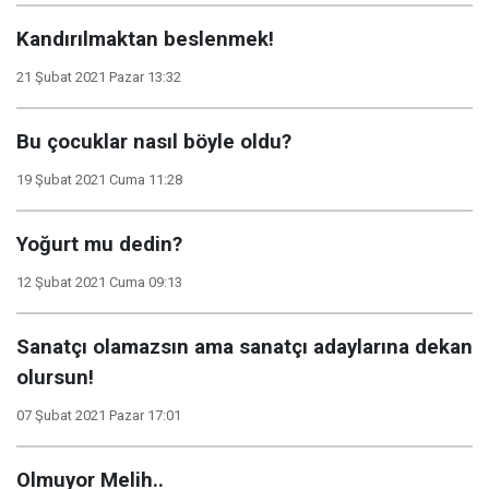
Kandırılmaktan beslenmek!
21 Şubat 2021 Pazar 13:32
Bu çocuklar nasıl böyle oldu?
19 Şubat 2021 Cuma 11:28
Yoğurt mu dedin?
12 Şubat 2021 Cuma 09:13
Sanatçı olamazsın ama sanatçı adaylarına dekan
olursun!
07 Şubat 2021 Pazar 17:01
Olmuyor Melih..