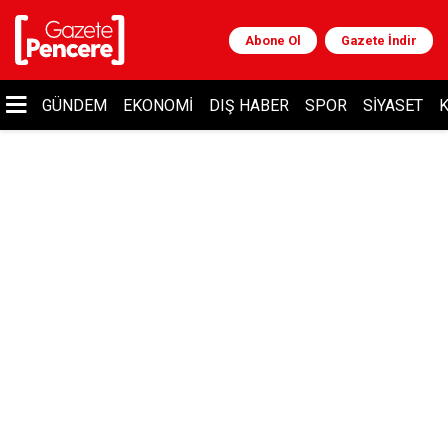
Abone Ol
Gazete İndir
GÜNDEM
EKONOMI
DIŞ HABER
SPOR
SIYASET
K