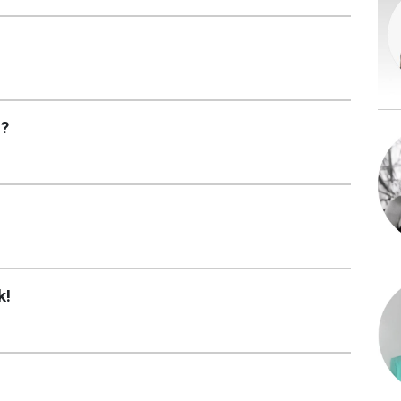
i?
k!