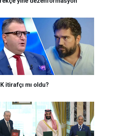
rekçe yine dezenformasyon
K itirafçı mı oldu?