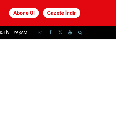
Abone Ol
Gazete İndir
OTIV
YAŞAM