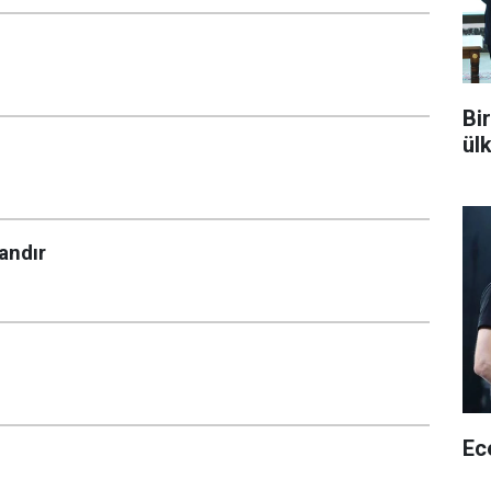
Bi
ül
andır
Ec