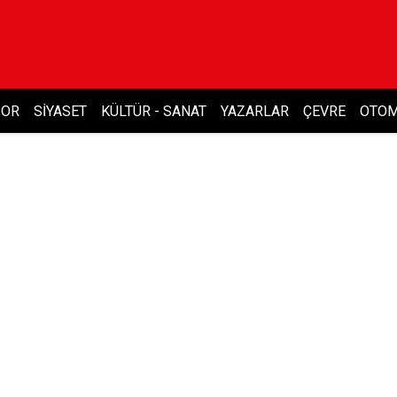
POR
SIYASET
KÜLTÜR - SANAT
YAZARLAR
ÇEVRE
OTOM