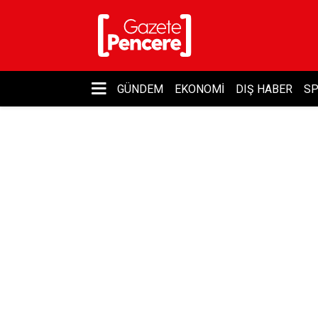
GÜNDEM
EKONOMI
DIŞ HABER
S