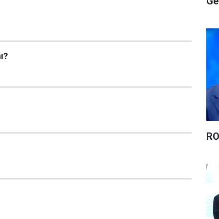
Ge
ı?
RO