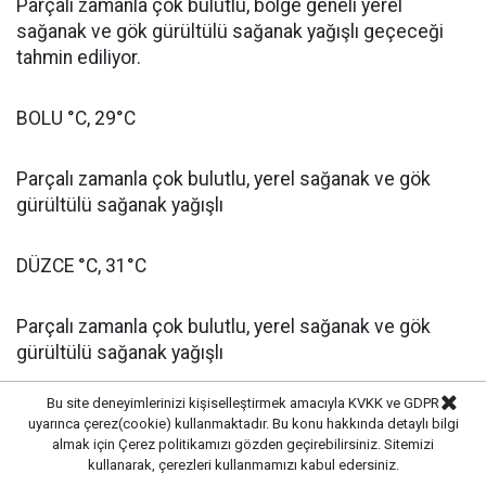
Parçalı zamanla çok bulutlu, bölge geneli yerel
sağanak ve gök gürültülü sağanak yağışlı geçeceği
tahmin ediliyor.
BOLU °C, 29°C
Parçalı zamanla çok bulutlu, yerel sağanak ve gök
gürültülü sağanak yağışlı
DÜZCE °C, 31°C
Parçalı zamanla çok bulutlu, yerel sağanak ve gök
gürültülü sağanak yağışlı
Bu site deneyimlerinizi kişiselleştirmek amacıyla KVKK ve GDPR
KASTAMONU °C, 29°C
uyarınca çerez(cookie) kullanmaktadır. Bu konu hakkında detaylı bilgi
almak için
Çerez politikamızı
gözden geçirebilirsiniz. Sitemizi
kullanarak, çerezleri kullanmamızı kabul edersiniz.
Parçalı zamanla çok bulutlu, yerel sağanak ve gök