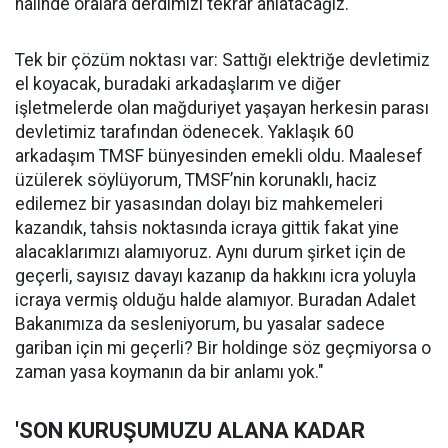
halinde oralara derdimizi tekrar anlatacağız.
Tek bir çözüm noktası var: Sattığı elektriğe devletimiz
el koyacak, buradaki arkadaşlarım ve diğer
işletmelerde olan mağduriyet yaşayan herkesin parası
devletimiz tarafından ödenecek. Yaklaşık 60
arkadaşım TMSF bünyesinden emekli oldu. Maalesef
üzülerek söylüyorum, TMSF’nin korunaklı, haciz
edilemez bir yasasından dolayı biz mahkemeleri
kazandık, tahsis noktasında icraya gittik fakat yine
alacaklarımızı alamıyoruz. Aynı durum şirket için de
geçerli, sayısız davayı kazanıp da hakkını icra yoluyla
icraya vermiş olduğu halde alamıyor. Buradan Adalet
Bakanımıza da sesleniyorum, bu yasalar sadece
gariban için mi geçerli? Bir holdinge söz geçmiyorsa o
zaman yasa koymanın da bir anlamı yok."
'SON KURUŞUMUZU ALANA KADAR