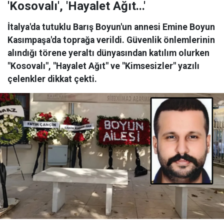
'Kosovalı', 'Hayalet Ağıt...'
İtalya'da tutuklu Barış Boyun'un annesi Emine Boyun
Kasımpaşa'da toprağa verildi. Güvenlik önlemlerinin
alındığı törene yeraltı dünyasından katılım olurken
"Kosovalı", "Hayalet Ağıt" ve "Kimsesizler" yazılı
çelenkler dikkat çekti.