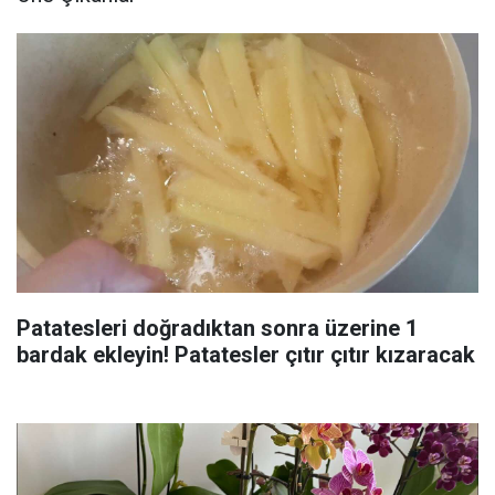
Patatesleri doğradıktan sonra üzerine 1
bardak ekleyin! Patatesler çıtır çıtır kızaracak