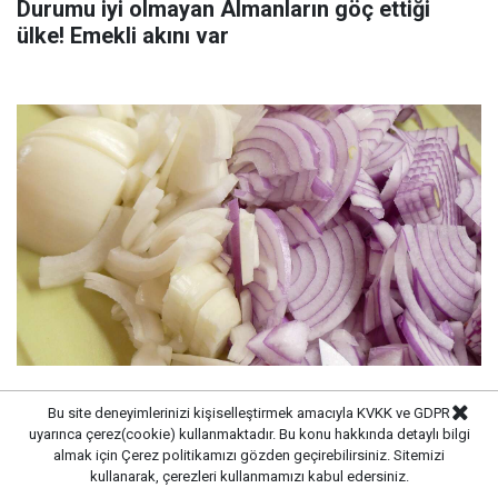
Durumu iyi olmayan Almanların göç ettiği
ülke! Emekli akını var
İzmirli şef açıkladı: Eldeki soğan kokusunu
Bu site deneyimlerinizi kişiselleştirmek amacıyla KVKK ve GDPR
ortadan kaldıran aşçı sırrı
uyarınca çerez(cookie) kullanmaktadır. Bu konu hakkında detaylı bilgi
almak için
Çerez politikamızı
gözden geçirebilirsiniz. Sitemizi
kullanarak, çerezleri kullanmamızı kabul edersiniz.